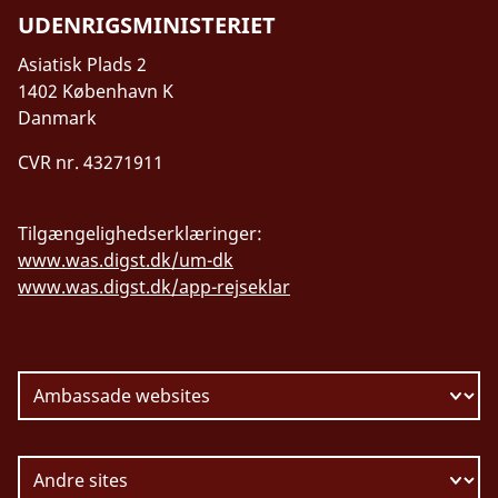
kort tøj. Du kan risikere chikane.
UDENRIGSMINISTERIET
Ved religiøse helligdomme bør du også som
Asiatisk Plads 2
turist være opmærksom på din påklædning
1402 København K
(fx om dine arme og ben er tildækkede). Det
Danmark
gælder især under Ramadanen. Ellers kan
den lokale befolkning opfatte det som
CVR nr. 43271911
mangel på respekt.
Du bør ikke fotografere eller filme
Tilgængelighedserklæringer:
sikkerhedsmyndigheder, myndighedernes
www.was.digst.dk/um-dk
bygninger, militære anlæg
eller politiets
www.was.digst.dk/app-rejseklar
afspærringer. Hvis du gør det, risikerer du at
blive anholdt. Flyvning med droner er
forbudt uden forudgående udstedt licens.
Du risikerer anholdelse.
Telefonforbindelsen via både fastnet- og
mobiltelefon er ofte ustabil. Der kan være
dårlig mulighed for at få forbindelse til