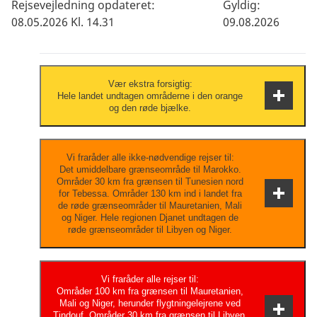
Rejsevejledning opdateret:
Gyldig:
08.05.2026 Kl. 14.31
09.08.2026
Vær ekstra forsigtig:
Hele landet undtagen områderne i den orange
og den røde bjælke.
Vær til enhver tid opmærksom på din
Vi fraråder alle ikke-nødvendige rejser til:
Det umiddelbare grænseområde til Marokko.
personlige sikkerhed og hold dig opdateret
Områder 30 km fra grænsen til Tunesien nord
om udviklingen via de lokale myndigheder,
for Tebessa. Områder 130 km ind i landet fra
de røde grænseområder til Mauretanien, Mali
nyhedsmedierne og dit rejsebureau.
og Niger. Hele regionen Djanet undtagen de
røde grænseområder til Libyen og Niger.
Risiciene er så alvorlige, at du bør have
Vi fraråder alle rejser til:
Områder 100 km fra grænsen til Mauretanien,
særlige grunde til at besøge området/landet.
Mali og Niger, herunder flygtningelejrene ved
Vigtige forretningsrejser og presserende
Tindouf. Områder 30 km fra grænsen til Libyen.