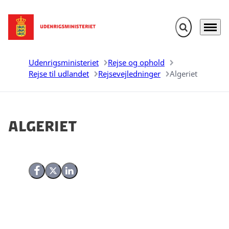
Fold søgefelt u
Menu
Gå til forsiden
Udenrigsministeriet
Rejse og ophold
Rejse til udlandet
Rejsevejledninger
Algeriet
Algeriet
Del på Facebook
Del på X (Twitter)
Del på LinkedIn