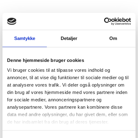
Del på Facebook
Del på X (Twitter)
Del på LinkedIn
Samtykke
Detaljer
Om
Denne hjemmeside bruger cookies
Vi bruger cookies til at tilpasse vores indhold og
OBS:
20.06.2026 20:46:25
annoncer, til at vise dig funktioner til sociale medier og til
at analysere vores trafik. Vi deler også oplysninger om
BOLIVIA/UNDTAGELSESTILSTAND: Der er den 20.
din brug af vores hjemmeside med vores partnere inden
juni 2026 erklæret 90 dages undtagelsestilstand i
for sociale medier, annonceringspartnere og
Bolivia efter omfattende demonstrationer og
analysepartnere. Vores partnere kan kombinere disse
vejblokader de seneste uger. Vær opmærksom på
data med andre oplysninger, du har givet dem, eller som
din personlige sikkerhed, særligt i områder berørt
de har indsamlet fra din brug af deres tjenester.
af demonstrationer og blokader, herunder i La
Paz, Cochabamba, Oruro, Potosí og Chuquisaca.