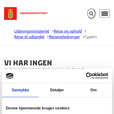
Fold søgefelt u
Menu
Gå til forsiden
Udenrigsministeriet
Rejse og ophold
Rejse til udlandet
Rejsevejledninger
Cypern
Vi har ingen
rejsevejledning for
Cypern
Samtykke
Detaljer
Om
Andre landes udenrigsministerier laver også
rejsevejledninger. Nogle af disse lande kan du finde i
boksen herunder og se, om de har den
Denne hjemmeside bruger cookies
rejsevejledning, du leder efter.