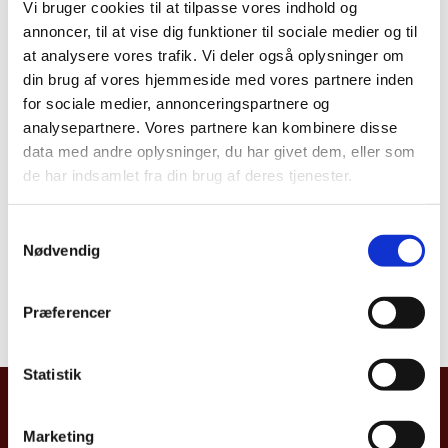
Vi bruger cookies til at tilpasse vores indhold og
annoncer, til at vise dig funktioner til sociale medier og til
at analysere vores trafik. Vi deler også oplysninger om
Del på Facebook
Del på X (Twitter)
Del på LinkedIn
din brug af vores hjemmeside med vores partnere inden
for sociale medier, annonceringspartnere og
analysepartnere. Vores partnere kan kombinere disse
data med andre oplysninger, du har givet dem, eller som
de har indsamlet fra din brug af deres tjenester.
S
VÆLG ET LAND:
Nødvendig
a
m
t
Præferencer
y
k
k
Statistik
e
UDENRIGSMINISTERIET
v
Marketing
Asiatisk Plads 2
a