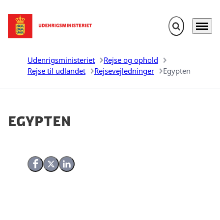
Fold søgefelt u
Menu
Gå til forsiden
Udenrigsministeriet
Rejse og ophold
Rejse til udlandet
Rejsevejledninger
Egypten
Egypten
Del på Facebook
Del på X (Twitter)
Del på LinkedIn