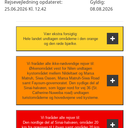
Rejsevejledning opdateret:
Gyldig:
25.06.2026 Kl. 12.42
08.08.2026
Vær ekstra forsigtig:
Hele landet undtagen områderne i den orange
og den røde bjælke.
Vær til enhver tid opmærksom på din
Vi fraråder alle ikke-nødvendige rejser til:
Ørkenområdet vest for Nilen undtagen
personlige sikkerhed og hold dig opdateret
kystområdet mellem Nildeltaet og Marsa
om udviklingen via de lokale myndigheder,
Matruh, Siwa Oasen, Marsa Matruh-Siwa Road
samt Fayoum-governoratet. Den sydlige del af
nyhedsmedierne og dit rejsebureau.
Sinai-halvøen, som ligger nord for vej 36 (St.
Catherine-Nuweiba road) undtagen
turistområderne og hovedvejene ved kysterne.
Risiciene er så alvorlige, at du bør have
Vi fraråder alle rejser til:
Den nordlige del af Sinai-halvøen, områder 20
særlige grunde til at besøge området/landet.
km fra grænsen til Libyen samt områder 20 km