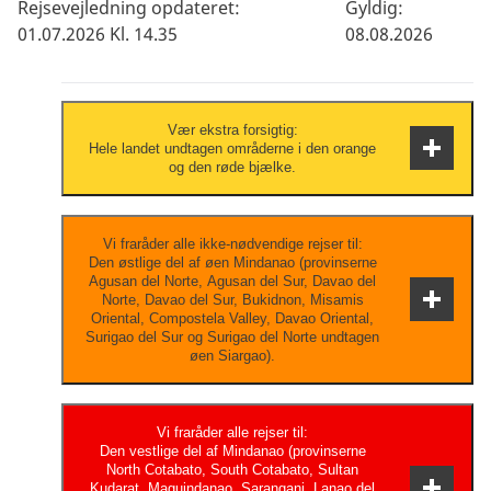
Rejsevejledning opdateret:
Gyldig:
01.07.2026 Kl. 14.35
08.08.2026
Vær ekstra forsigtig:
Hele landet undtagen områderne i den orange
og den røde bjælke.
Vær til enhver tid opmærksom på din
Vi fraråder alle ikke-nødvendige rejser til:
Den østlige del af øen Mindanao (provinserne
personlige sikkerhed og hold dig opdateret
Agusan del Norte, Agusan del Sur, Davao del
om udviklingen via de lokale myndigheder,
Norte, Davao del Sur, Bukidnon, Misamis
Oriental, Compostela Valley, Davao Oriental,
nyhedsmedierne og dit rejsebureau.
Surigao del Sur og Surigao del Norte undtagen
øen Siargao).
Risiciene er så alvorlige, at du bør have
Vi fraråder alle rejser til:
Den vestlige del af Mindanao (provinserne
særlige grunde til at besøge området/landet.
North Cotabato, South Cotabato, Sultan
Vigtige forretningsrejser og presserende
Kudarat, Maguindanao, Sarangani, Lanao del