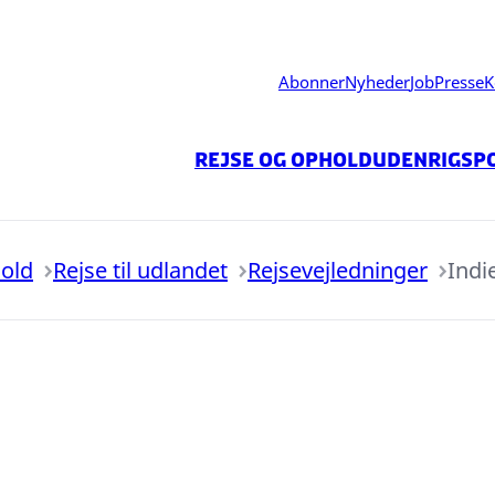
Abonner
Nyheder
Job
Presse
K
Rejse og ophold
Udenrigspo
hold
Rejse til udlandet
Rejsevejledninger
Indi