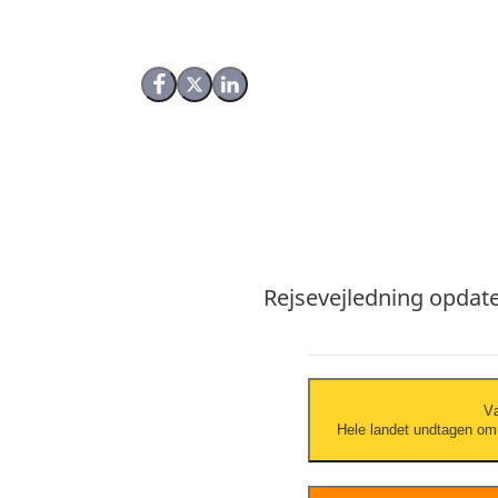
Del på Facebook
Del på X (Twitter)
Del på LinkedIn
Rejsevejledning opdater
Væ
Hele landet undtagen om