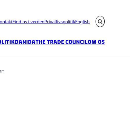
ontakt
Find os i verden
Privatlivspolitik
English
Fold søgefelt ud
litik
Danida
The Trade Council
Om os
en