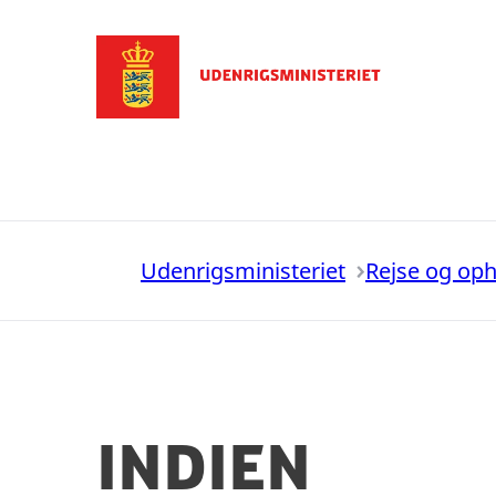
Gå til forsiden
Udenrigsministeriet
Rejse og op
Indien