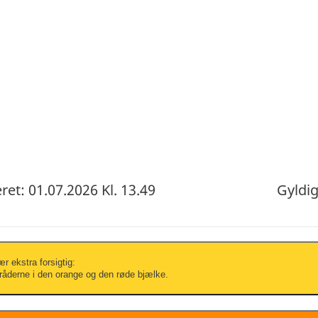
et: 01.07.2026 Kl. 13.49
Gyldig
r ekstra forsigtig:
råderne i den orange og den røde bjælke.