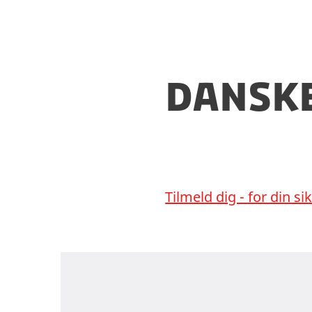
kørekort eller e
skikke". Der er
dansk
Tilmeld dig - for din s