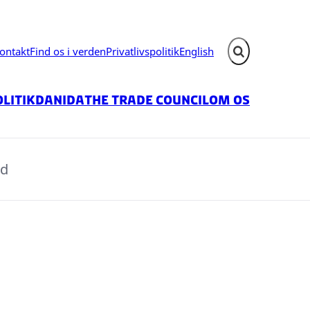
ontakt
Find os i verden
Privatlivspolitik
English
Fold søgefelt ud
litik
Danida
The Trade Council
Om os
nd