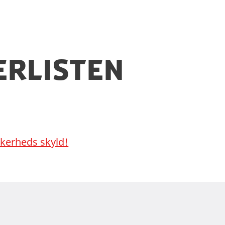
n kopi af dit pas på dig og have dit pas opbevaret 
 ikke foretaget ændringer i sikkerhedsniveauet.
erlisten
ikkerheds skyld!