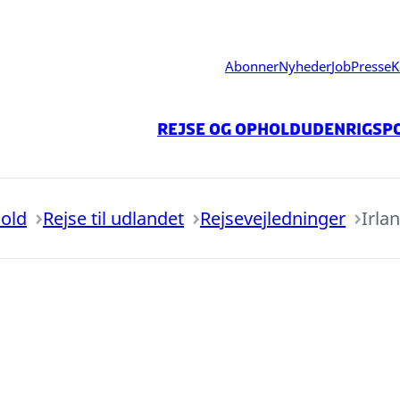
Abonner
Nyheder
Job
Presse
K
Rejse og ophold
Udenrigspo
hold
Rejse til udlandet
Rejsevejledninger
Irla