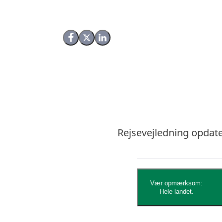
Del på Facebook
Del på X (Twitter)
Del på LinkedIn
Rejsevejledning opdater
Vær opmærksom:
Hele landet.