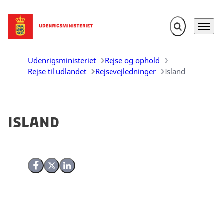
Fold søgefelt u
Menu
Gå til forsiden
Udenrigsministeriet
Rejse og ophold
Rejse til udlandet
Rejsevejledninger
Island
Island
Del på Facebook
Del på X (Twitter)
Del på LinkedIn