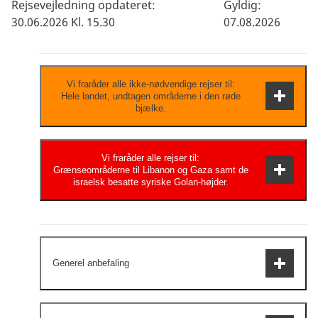
Rejsevejledning opdateret:
Gyldig:
30.06.2026 Kl. 15.30
07.08.2026
Vi fraråder alle ikke-nødvendige rejser til:
Hele landet, undtagen områderne i den røde
bjælke.
Risiciene er så alvorlige, at du bør have
Vi fraråder alle rejser til:
Grænseområderne til Libanon og Gaza samt de
særlige grunde til at besøge området/landet.
israelsk besatte syriske Golan-højder.
Vigtige forretningsrejser og presserende
familiebegivenheder kan få rejsende til at
vurdere, at et besøg er nødvendigt.
Meget høj sikkerhedsrisiko. Hvis du vælger
at rejse, bør du søge professionel
Generel anbefaling
rådgivning.