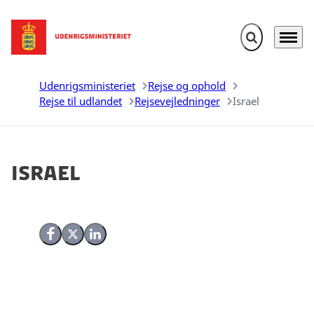
Fold søgefelt u
Menu
Gå til forsiden
Udenrigsministeriet
Rejse og ophold
Rejse til udlandet
Rejsevejledninger
Israel
Israel
Del på Facebook
Del på X (Twitter)
Del på LinkedIn