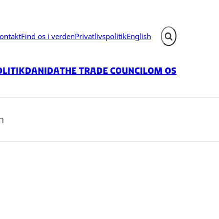
ontakt
Find os i verden
Privatlivspolitik
English
Fold søgefelt ud
litik
Danida
The Trade Council
Om os
n