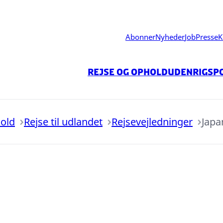
Abonner
Nyheder
Job
Presse
K
Rejse og ophold
Udenrigspo
hold
Rejse til udlandet
Rejsevejledninger
Japa