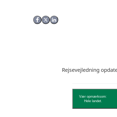
Del på Facebook
Del på X (Twitter)
Del på LinkedIn
Rejsevejledning opdater
Vær opmærksom:
Hele landet.