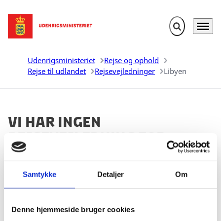
Fold søgefelt u
Menu
Gå til forsiden
Udenrigsministeriet
Rejse og ophold
Rejse til udlandet
Rejsevejledninger
Libyen
Vi har ingen
rejsevejledning for
Libyen
Samtykke
Detaljer
Om
Andre landes udenrigsministerier laver også
rejsevejledninger. Nogle af disse lande kan du finde i
boksen herunder og se, om de har den
Denne hjemmeside bruger cookies
rejsevejledning, du leder efter.