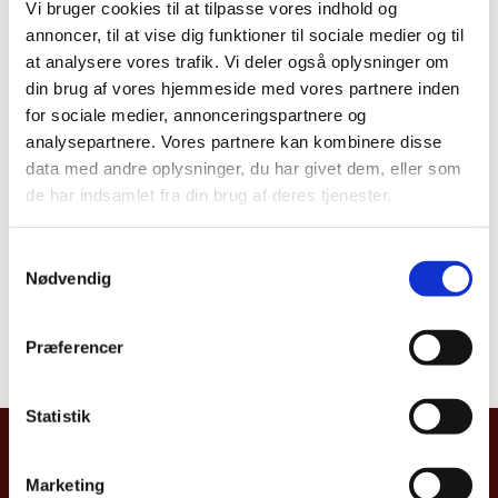
Vi bruger cookies til at tilpasse vores indhold og
annoncer, til at vise dig funktioner til sociale medier og til
at analysere vores trafik. Vi deler også oplysninger om
Del på Facebook
Del på X (Twitter)
Del på LinkedIn
din brug af vores hjemmeside med vores partnere inden
for sociale medier, annonceringspartnere og
analysepartnere. Vores partnere kan kombinere disse
data med andre oplysninger, du har givet dem, eller som
de har indsamlet fra din brug af deres tjenester.
S
VÆLG ET LAND:
Nødvendig
a
m
t
Præferencer
y
k
k
Statistik
e
UDENRIGSMINISTERIET
v
Marketing
Asiatisk Plads 2
a