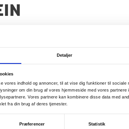
ein
 også rejsevejledninger. Nogle af disse lande ka
er.
Detaljer
ookies
se vores indhold og annoncer, til at vise dig funktioner til sociale
oplysninger om din brug af vores hjemmeside med vores partnere i
ysepartnere. Vores partnere kan kombinere disse data med andr
et fra din brug af deres tjenester.
Præferencer
Statistik