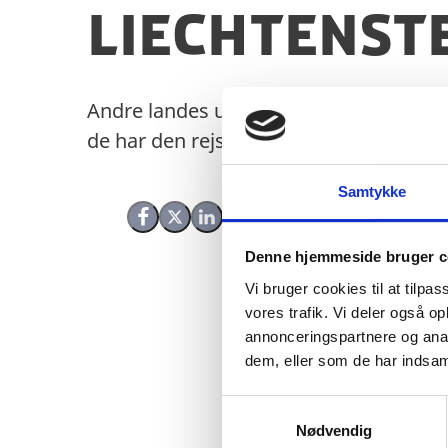
Liechtenst
Andre landes udenrigsministerier laver
de har den rejsevejledning, du leder eft
Samtykke
Del på Facebook
Del på X (Twitter)
Del på LinkedIn
Denne hjemmeside bruger c
Vi bruger cookies til at tilpas
vores trafik. Vi deler også 
annonceringspartnere og anal
dem, eller som de har indsaml
S
Nødvendig
a