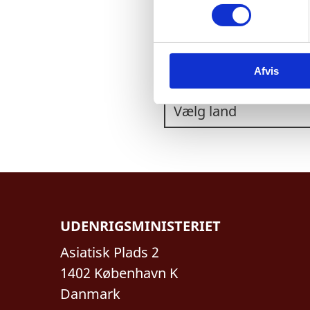
m
t
y
k
VÆLG ET LAND:
Afvis
k
e
v
a
l
g
UDENRIGSMINISTERIET
Asiatisk Plads 2
1402 København K
Danmark