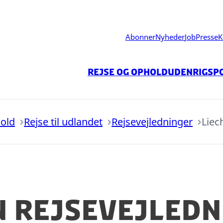
Abonner
Nyheder
Job
Presse
K
Rejse og ophold
Udenrigspo
hold
Rejse til udlandet
Rejsevejledninger
Liec
n rejsevejledn