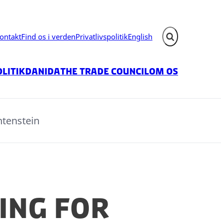
ontakt
Find os i verden
Privatlivspolitik
English
Fold søgefelt ud
litik
Danida
The Trade Council
Om os
htenstein
ing for