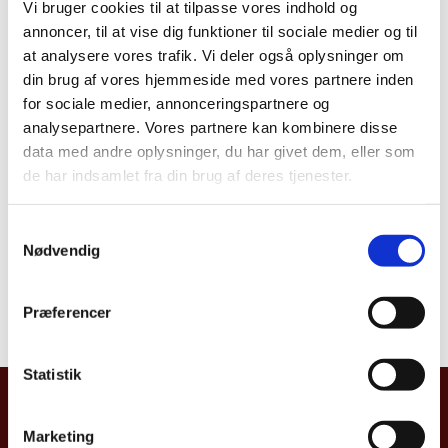
Vi bruger cookies til at tilpasse vores indhold og
annoncer, til at vise dig funktioner til sociale medier og til
at analysere vores trafik. Vi deler også oplysninger om
Del på Facebook
Del på X (Twitter)
Del på LinkedIn
din brug af vores hjemmeside med vores partnere inden
for sociale medier, annonceringspartnere og
analysepartnere. Vores partnere kan kombinere disse
data med andre oplysninger, du har givet dem, eller som
de har indsamlet fra din brug af deres tjenester.
S
VÆLG ET LAND:
Nødvendig
a
m
t
Præferencer
y
k
k
Statistik
e
UDENRIGSMINISTERIET
v
Marketing
Asiatisk Plads 2
a