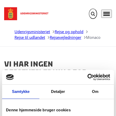
Fold søgefelt u
Menu
Gå til forsiden
Udenrigsministeriet
Rejse og ophold
Rejse til udlandet
Rejsevejledninger
Monaco
Vi har ingen
rejsevejledning for
Monaco
Samtykke
Detaljer
Om
Andre landes udenrigsministerier laver også
rejsevejledninger. Nogle af disse lande kan du finde i
boksen herunder og se, om de har den
Denne hjemmeside bruger cookies
rejsevejledning, du leder efter.