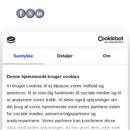
Del på Facebook
Del på X (Twitter)
Del på LinkedIn
OBS:
20.07.2026 15:39:23
Samtykke
Detaljer
Om
OMAN / NYE REGIONALE SPÆNDINGER: Med
fornyede angreb i Mellemøsten er
Denne hjemmeside bruger cookies
sikkerhedssituationen i Oman ustabil og
Vi bruger cookies til at tilpasse vores indhold og
uforudsigelig. Den kan ændre sig med kort eller
annoncer, til at vise dig funktioner til sociale medier og til
intet varsel. Hvis situationen forværres, kan det få
at analysere vores trafik. Vi deler også oplysninger om
betydning for den kommercielle flytrafik. Hold dig
din brug af vores hjemmeside med vores partnere inden
på afstand af militære anlæg. Vær også
for sociale medier, annonceringspartnere og
opmærksom på, at amerikanske
analysepartnere. Vores partnere kan kombinere disse
repræsentationer og interesser samt fx energi-
data med andre oplysninger, du har givet dem, eller som
infrastruktur vil kunne være mål for angreb. Hold