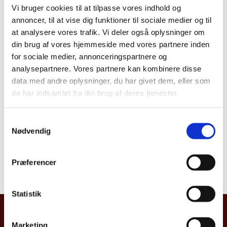
Vi bruger cookies til at tilpasse vores indhold og
annoncer, til at vise dig funktioner til sociale medier og til
at analysere vores trafik. Vi deler også oplysninger om
Del på Facebook
Del på X (Twitter)
Del på LinkedIn
din brug af vores hjemmeside med vores partnere inden
for sociale medier, annonceringspartnere og
analysepartnere. Vores partnere kan kombinere disse
data med andre oplysninger, du har givet dem, eller som
de har indsamlet fra din brug af deres tjenester.
S
Nødvendig
VÆLG ET LAND:
a
m
t
Præferencer
y
k
k
Statistik
e
UDENRIGSMINISTERIET
v
Marketing