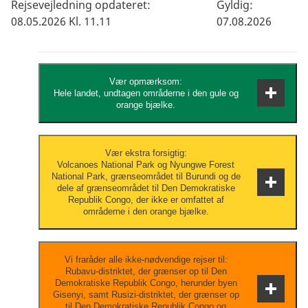
Rejsevejledning opdateret:
Gyldig:
08.05.2026 Kl. 11.11
07.08.2026
Vær opmærksom:
Hele landet, undtagen områderne i den gule og
orange bjælke.
Brug din sunde fornuft og vær opmærksom
Vær ekstra forsigtig:
Volcanoes National Park og Nyungwe Forest
på mistænkelig adfærd som du ville være
National Park, grænseområdet til Burundi og de
det, hvis du var i Danmark.
dele af grænseområdet til Den Demokratiske
Republik Congo, der ikke er omfattet af
områderne i den orange bjælke.
Vær til enhver tid opmærksom på din
Vi fraråder alle ikke-nødvendige rejser til:
Rubavu-distriktet, der grænser op til Den
personlige sikkerhed og hold dig opdateret
Demokratiske Republik Congo, herunder byen
om udviklingen via de lokale myndigheder,
Gisenyi, samt Rusizi-distriktet, der grænser op
til Den Demokratiske Republik Congo og