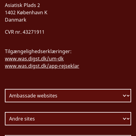
have dit pas opbevaret et sikkert sted.
Asiatisk Plads 2
1402 København K
Danmark
CVR nr. 43271911
Tilgængelighedserklæringer:
www.was.digst.dk/um-dk
www.was.digst.dk/app-rejseklar