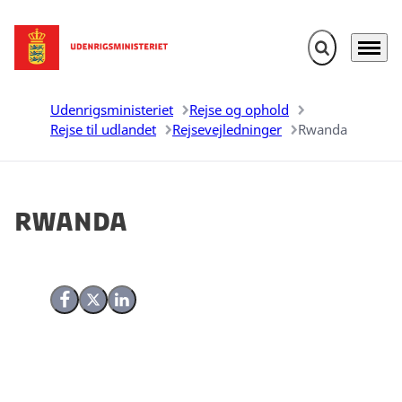
Fold søgefelt u
Menu
Gå til forsiden
Udenrigsministeriet
Rejse og ophold
Rejse til udlandet
Rejsevejledninger
Rwanda
Rwanda
Del på Facebook
Del på X (Twitter)
Del på LinkedIn