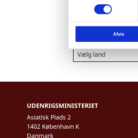
m
t
y
k
VÆLG ET LAND:
Afvis
k
e
v
a
l
g
UDENRIGSMINISTERIET
Asiatisk Plads 2
1402 København K
Danmark