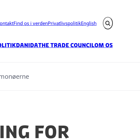
ontakt
Find os i verden
Privatlivspolitik
English
Fold søgefelt ud
litik
Danida
The Trade Council
Om os
omonøerne
ing for