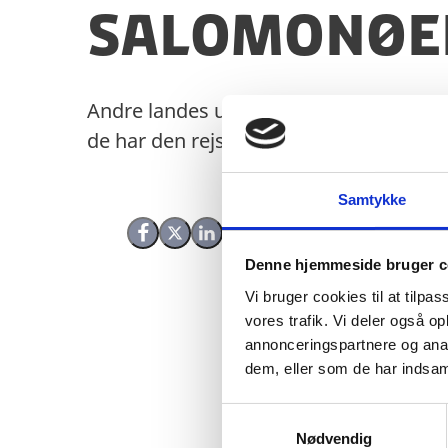
Salomonøe
Andre landes udenrigsministerier laver
de har den rejsevejledning, du leder eft
Samtykke
Del på Facebook
Del på X (Twitter)
Del på LinkedIn
Denne hjemmeside bruger c
Vi bruger cookies til at tilpas
vores trafik. Vi deler også 
annonceringspartnere og anal
dem, eller som de har indsaml
S
Nødvendig
a