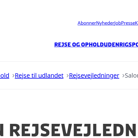
Abonner
Nyheder
Job
Presse
K
Rejse og ophold
Udenrigspo
hold
Rejse til udlandet
Rejsevejledninger
Sal
n rejsevejledn