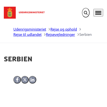
Fold søgefelt u
Menu
Gå til forsiden
Udenrigsministeriet
Rejse og ophold
Rejse til udlandet
Rejsevejledninger
Serbien
Serbien
Del på Facebook
Del på X (Twitter)
Del på LinkedIn