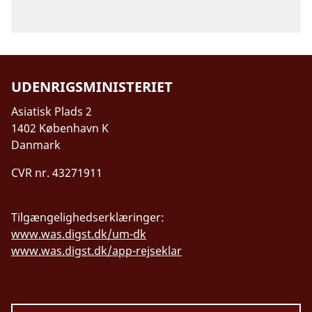
Kørekort eller en fotokopi af dit pas er som
regel nok. Politiet kan dog kræve at se selve
passet.
Bor du privat, skal du – sammen med din
UDENRIGSMINISTERIET
vært - registrere dig på den lokale
politistation straks efter ankomst. Bor du på
Asiatisk Plads 2
hotel, sker registreringen automatisk. Hvis
1402 København K
du ikke registrerer dig, kan det give
Danmark
problemer ved udrejse.
CVR nr. 43271911
Hvis du ønsker at rejse ind i Serbien fra
Kosovo og er rejst ind i Kosovo fra et
tredjeland, kan du risikere at blive nægtet
Tilgængelighedserklæringer:
indrejse i Serbien. Serbien anerkender ikke
www.was.digst.dk/um-dk
Kosovo som et selvstændigt land og
www.was.digst.dk/app-rejseklar
accepterer derfor ikke ”Republic of Kosovo”
indrejsestempler i pas.