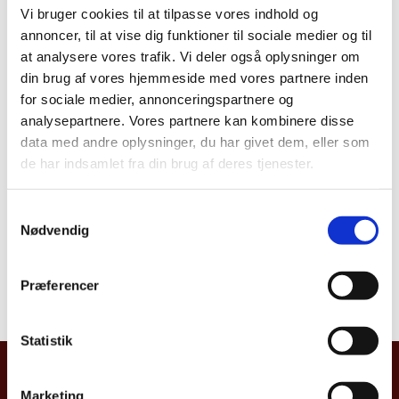
Vi bruger cookies til at tilpasse vores indhold og
annoncer, til at vise dig funktioner til sociale medier og til
at analysere vores trafik. Vi deler også oplysninger om
Del på Facebook
Del på X (Twitter)
Del på LinkedIn
din brug af vores hjemmeside med vores partnere inden
for sociale medier, annonceringspartnere og
analysepartnere. Vores partnere kan kombinere disse
data med andre oplysninger, du har givet dem, eller som
de har indsamlet fra din brug af deres tjenester.
S
Nødvendig
VÆLG ET LAND:
a
m
t
Præferencer
y
k
k
Statistik
e
UDENRIGSMINISTERIET
v
Marketing