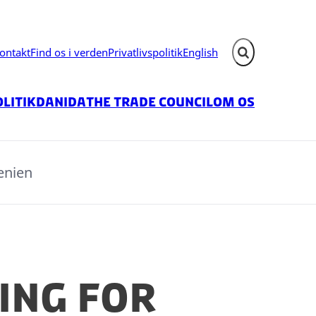
ontakt
Find os i verden
Privatlivspolitik
English
Fold søgefelt ud
litik
Danida
The Trade Council
Om os
enien
ing for