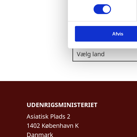
m
t
y
k
VÆLG ET LAND:
Afvis
k
e
v
a
l
g
UDENRIGSMINISTERIET
Asiatisk Plads 2
1402 København K
Danmark