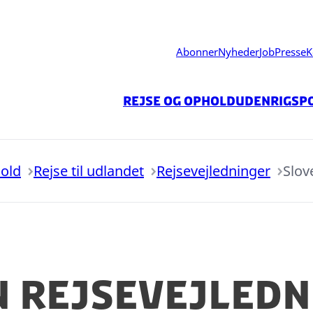
Abonner
Nyheder
Job
Presse
K
Rejse og ophold
Udenrigspo
hold
Rejse til udlandet
Rejsevejledninger
Slov
n rejsevejledn