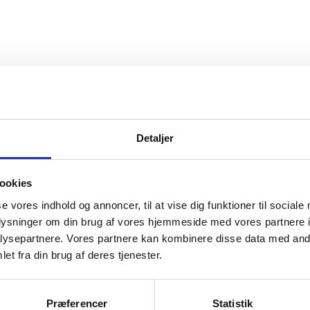
 også rejsevejledninger. Nogle af disse lande ka
er.
Detaljer
ookies
se vores indhold og annoncer, til at vise dig funktioner til sociale
oplysninger om din brug af vores hjemmeside med vores partnere i
ysepartnere. Vores partnere kan kombinere disse data med andr
et fra din brug af deres tjenester.
Præferencer
Statistik