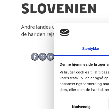
Slovenien
Andre landes udenrigsministerier laver
de har den rejsevejledning, du leder eft
Samtykke
Del på Facebook
Del på X (Twitter)
Del på LinkedIn
Denne hjemmeside bruger c
Vi bruger cookies til at tilpas
vores trafik. Vi deler også 
annonceringspartnere og anal
dem, eller som de har indsaml
S
Nødvendig
a