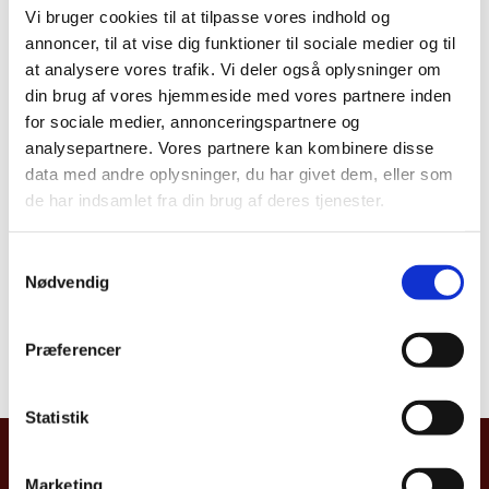
Vi bruger cookies til at tilpasse vores indhold og
annoncer, til at vise dig funktioner til sociale medier og til
at analysere vores trafik. Vi deler også oplysninger om
Del på Facebook
Del på X (Twitter)
Del på LinkedIn
din brug af vores hjemmeside med vores partnere inden
for sociale medier, annonceringspartnere og
analysepartnere. Vores partnere kan kombinere disse
data med andre oplysninger, du har givet dem, eller som
de har indsamlet fra din brug af deres tjenester.
S
Nødvendig
VÆLG ET LAND:
a
m
t
Præferencer
y
k
k
Statistik
e
UDENRIGSMINISTERIET
v
Marketing