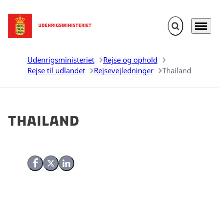
Fold søgefelt u
Menu
Gå til forsiden
Udenrigsministeriet
Rejse og ophold
Rejse til udlandet
Rejsevejledninger
Thailand
Thailand
Del på Facebook
Del på X (Twitter)
Del på LinkedIn