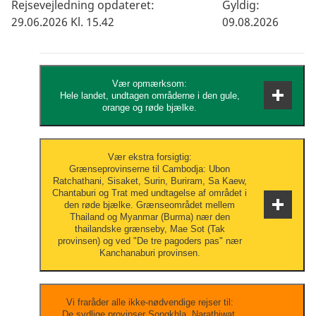
Rejsevejledning opdateret:
Gyldig:
29.06.2026 Kl. 15.42
09.08.2026
Vær opmærksom:
Hele landet, undtagen områderne i den gule,
orange og røde bjælke.
Brug din sunde fornuft og vær opmærksom
Vær ekstra forsigtig:
Grænseprovinserne til Cambodja: Ubon
på mistænkelig adfærd som du ville være
Ratchathani, Sisaket, Surin, Buriram, Sa Kaew,
det, hvis du var i Danmark.
Chantaburi og Trat med undtagelse af området i
den røde bjælke. Grænseområdet mellem
Thailand og Myanmar (Burma) nær den
thailandske grænseby, Mae Sot (Tak
provinsen) og ved "De tre pagoders pas" nær
Kanchanaburi provinsen.
Vær til enhver tid opmærksom på din
Vi fraråder alle ikke-nødvendige rejser til:
De sydlige provinser Songkhla, Narathiwat,