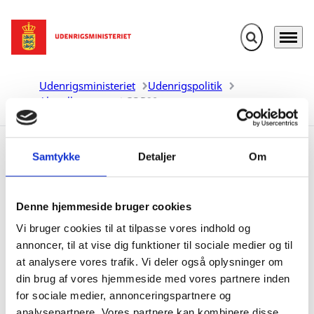
Fold søgefelt u
Menu
Gå til forsiden
Udenrigsministeriet
Udenrigspolitik
Aktuelle emner
COP28
Samtykke
Detaljer
Om
COP28
Denne hjemmeside bruger cookies
Nyheder fra COP28
Vi bruger cookies til at tilpasse vores indhold og
annoncer, til at vise dig funktioner til sociale medier og til
at analysere vores trafik. Vi deler også oplysninger om
Del på Facebook
Del på X (Twitter)
Del på LinkedIn
din brug af vores hjemmeside med vores partnere inden
for sociale medier, annonceringspartnere og
analysepartnere. Vores partnere kan kombinere disse