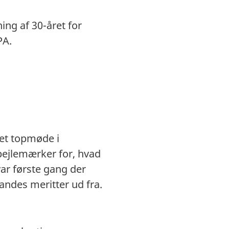
ing af 30-året for
PA.
 et topmøde i
pejlemærker for, hvad
var første gang der
andes meritter ud fra.