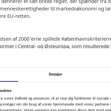
definerer et sæt brede regler, der spænder fra 
g menneskerettigheder til markedsøkonomi og lan
ere EU-retten.
lsen af 2000'erne spillede Københavnskriterierne
ormer i Central- og Østeuropa, som resulterede i
 ti nye medlemslande velkommen i EU under det
 EU trådte formelt i kraft i 2004. Københavnskrit
le udvidelsesproces med landene på Vestbalkan 
Detaljer
eorgien.
ookies
kriterierne er derfor en god mulighed for at se t
se vores indhold og annoncer, til at vise dig funktioner til sociale
oplysninger om din brug af vores hjemmeside med vores partnere i
rdringer over de seneste tre årtiers arbejde me
ysepartnere. Vores partnere kan kombinere disse data med andr