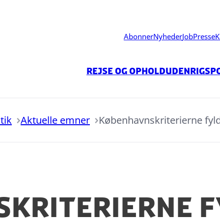
Abonner
Nyheder
Job
Presse
K
Rejse og ophold
Udenrigspo
tik
Aktuelle emner
Københavnskriterierne fyld
kriterierne f