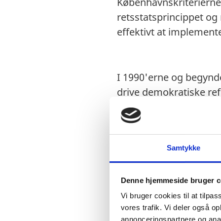
Københavnskriterierne 
retsstatsprincippet o
effektivt at implement
I 1990'erne og begynde
drive demokratiske ref
beslutning om at byde
2002. Deres optagelse i
styrende i den aktuel
Samtykke
Ukraine, Moldova og G
Denne hjemmeside bruger c
30-året for Københavns
Vi bruger cookies til at tilpas
vores trafik. Vi deler også 
landvindinger som udfo
annonceringspartnere og anal