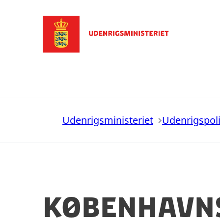
Gå til forsiden
Udenrigsministeriet
Udenrigspoli
Københavns