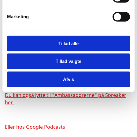
e
v
Marketing
a
l
g
Tillad alle
Hent den her i Podcast til din iPhone.
Tillad valgte
Find "Ambassadørerne" på Soundcloud her.
Afvis
Du kan også lytte til "Ambassadørerne" på Spreaker
her.
Eller hos Google Podcasts