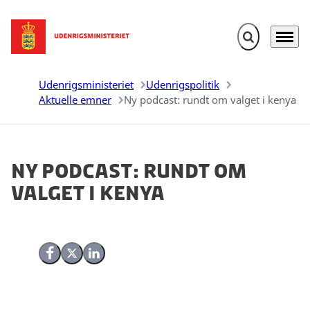
Fold søgefelt u
Menu
Gå til forsiden
Udenrigsministeriet
Udenrigspolitik
Aktuelle emner
Ny podcast: rundt om valget i kenya
Ny podcast: rundt om
valget i kenya
Del på Facebook
Del på X (Twitter)
Del på LinkedIn