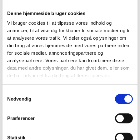
Ny podcast
Denne hjemmeside bruger cookies
Vi bruger cookies til at tilpasse vores indhold og
annoncer, til at vise dig funktioner til sociale medier og til
Her i podcasten ”Rundt om valget i Kenya” fortæller
at analysere vores trafik. Vi deler også oplysninger om
den danske ambassadør i Kenya Ole Thonke om det
din brug af vores hjemmeside med vores partnere inden
nylige præsidentvalg i Kenya. Selve valget fandt sted
for sociale medier, annonceringspartnere og
den 9. august. I Kenya udnævnes vinderen af den
analysepartnere. Vores partnere kan kombinere disse
kenyanske valgkommission, og en lille uge efter valget
data med andre oplysninger, du har givet dem, eller som
udråbte valgkommissionen den siddende
de har indsamlet fra din brug af deres tjenester.
vicepræsident William Ruto til vinder med 50,49 pct. af
stemmerne. Men dermed var valget langt fra slut. Et
flertal af valgkommissionen anerkendte nemlig ikke
S
Nødvendig
valgets gyldighed pga. af manglende
a
gennemsigtighed, og den anden opstillede
m
præsidentkandidat, Raila Odinga, klagede til
t
Præferencer
Højesteret. Mandag den 5. september afviste
y
Højesteret klagen, og William Ruto blev dermed
k
Kenyas nye præsident.
k
Statistik