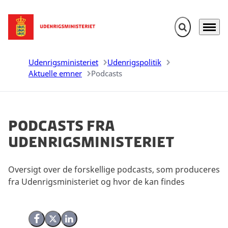
Fold søgefelt u
Menu
Gå til forsiden
Udenrigsministeriet
Udenrigspolitik
Aktuelle emner
Podcasts
Podcasts fra
Udenrigsministeriet
Oversigt over de forskellige podcasts, som produceres
fra Udenrigsministeriet og hvor de kan findes
Del på Facebook
Del på X (Twitter)
Del på LinkedIn