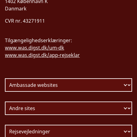
1402 København K
Danmark
CVR nr. 43271911
Tilgængelighedserklæringer:
www.was.digst.dk/um-dk
www.was.digst.dk/app-rejseklar