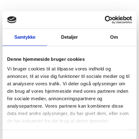
Business Insights
TCs podcast kanal Business Insights har en defineret
målgruppe bestående af ansatte og ledere i danske
Samtykke
Detaljer
Om
erhvervsvirksomheder. Formålet er, ved hjælp af
eksperter, virksomheder og diplomater, at gøre
lytterne klogere på Danmarks vigtigste
Denne hjemmeside bruger cookies
eksportmarkeder og nye markedstrends, og hver
podcast giver også danske virksomheder gode råd om
Vi bruger cookies til at tilpasse vores indhold og
vejen til en eksportsucces.
annoncer, til at vise dig funktioner til sociale medier og til
at analysere vores trafik. Vi deler også oplysninger om
Oversigt i
ITunes
din brug af vores hjemmeside med vores partnere inden
Oversigt i
Soundcloud
for sociale medier, annonceringspartnere og
analysepartnere. Vores partnere kan kombinere disse
data med andre oplysninger, du har givet dem, eller som
TechPlomacy Talk
de har indsamlet fra din brug af deres tjenester.
Den teknologiske udvikling påvirker ikke alene,
hvordan vi lever vores liv. Den rykker ved globale
S