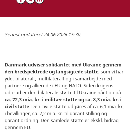
Del på Facebook
Del på X (Twitter)
Del på LinkedIn
Senest opdateret 24.06.2026
15
:30.
Danmark udviser solidaritet med Ukraine gennem
den bredspektrede og langsigtede støtte
, som vi har
ydet bilateralt, multilateralt og i samarbejde med
partnere og allierede i EU og NATO. Siden krigens
udbrud er den bilaterale støtte til Ukraine nået op på
ca. 72,3 mia. kr. i militær støtte og ca. 8,3 mia. kr. i
civil støtte
. Den civile støtte udgøres af ca. 6,1 mia. kr.
i bevillinger, ca. 2,2 mia. kr. til garantistilling og
garantiordning.
Den samlede støtte er ekskl. bidrag
gennem EU.