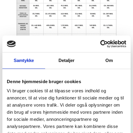
Samtykke
Detaljer
Om
Se hele oversigten over støtte her
Denne hjemmeside bruger cookies
Vi bruger cookies til at tilpasse vores indhold og
annoncer, til at vise dig funktioner til sociale medier og til
Læs mere om Mykolaiv-Danmark-partnerskabet
at analysere vores trafik. Vi deler også oplysninger om
her
din brug af vores hjemmeside med vores partnere inden
for sociale medier, annonceringspartnere og
analysepartnere. Vores partnere kan kombinere disse