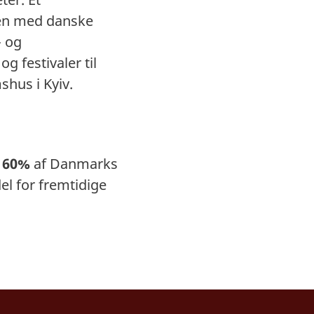
en med danske
- og
g festivaler til
hus i Kyiv.
g
60%
af Danmarks
del for fremtidige