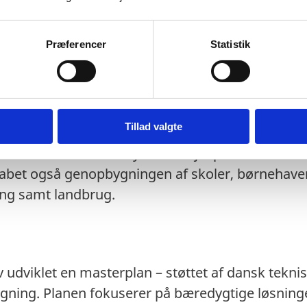
cial støtte.
Præferencer
Statistik
em Danmark og Mykolaiv
kombinerer akut nød
enopbygning og udvikling. Tidlig bistand omfatted
Tillad valgte
t dække knuste vinduer og døre, vandrensningsanl
rer samt varmeudstyr for at hjælpe familier med
kabet også genopbygningen af skoler, børnehaver,
ing samt landbrug.
 udviklet en masterplan – støttet af dansk teknisk
gning. Planen fokuserer på bæredygtige løsninge