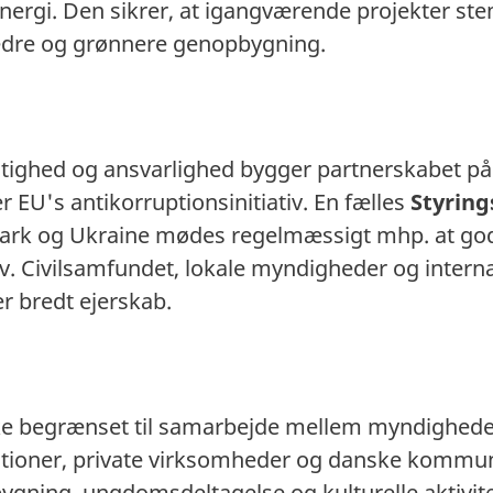
energi. Den sikrer, at igangværende projekter 
edre og grønnere genopbygning.
gtighed og ansvarlighed bygger partnerskabet p
r EU's antikorruptionsinitiativ. En fælles
Styrin
rk og Ukraine mødes regelmæssigt mhp. at god
v. Civilsamfundet, lokale myndigheder og intern
er bredt ejerskab.
ke begrænset til samarbejde mellem myndighede
tioner, private virksomheder og danske kommune
bygning, ungdomsdeltagelse og kulturelle aktivite