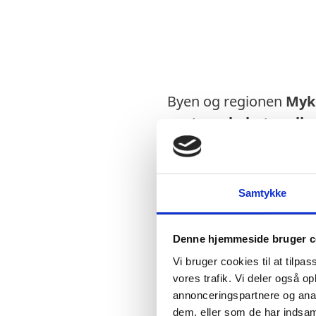
Byen og regionen
Myk
partnerskabet mell
infrastruktur og skab
fremtid for beboerne i
Samtykke
Denne hjemmeside bruger c
Partnerskabet blev ind
Vi bruger cookies til at tilpas
2022, da Danmark påtog
vores trafik. Vi deler også 
kendt som Ukraines "s
annonceringspartnere og anal
end 1,5 mia. kr. til b
dem, eller som de har indsaml