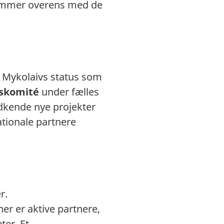
stemmer overens med de
å Mykolaivs status som
gskomité
under fælles
kende nye projekter
ationale partnere
r.
r er aktive partnere,
ter. Et