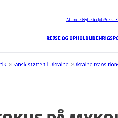
Abonner
Nyheder
Job
Presse
K
Rejse og ophold
Udenrigspo
tik
Dansk støtte til Ukraine
Ukraine transiti