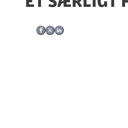
Et særligt
Del på Facebook
Del på X (Twitter)
Del på LinkedIn