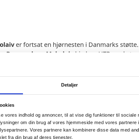
olaiv
er fortsat en hjørnesten i Danmarks støtt
em Danmark og Mykolaiv
hjælper UTP med at ge
e grundlaget for en mere sikker, grønnere og m
 byen og regionen.
Detaljer
ookies
ledt på baggrund af en anmodning fra præsident 
se vores indhold og annoncer, til at vise dig funktioner til sociale
 sig et særligt ansvar for at støtte genopbygni
oplysninger om din brug af vores hjemmeside med vores partnere i
kibsbyggerby". Siden da har Danmark ydet målre
ysepartnere. Vores partnere kan kombinere disse data med andr
yen og regionen. Bistanden dækker områder som so
et fra din brug af deres tjenester.