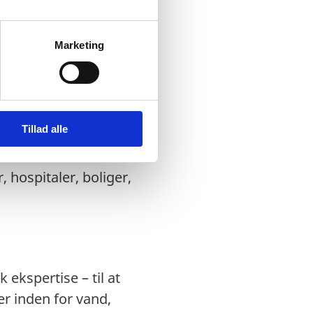
Marketing
hjælp med en
e bl.a.
Tillad alle
æg til genopretning af
 at overleve vinteren.
 hospitaler, boliger,
 ekspertise – til at
r inden for vand,