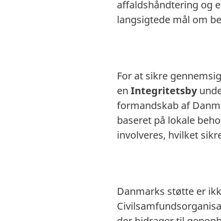
affaldshåndtering og 
langsigtede mål om b
For at sikre gennemsi
en
Integritetsby
unde
formandskab af Danma
baseret på lokale beho
involveres, hvilket sikr
Danmarks støtte er ik
Civilsamfundsorganisa
der bidrager til genop