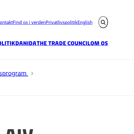
ontakt
Find os i verden
Privatlivspolitik
English
Fold søgefelt ud
litik
Danida
The Trade Council
Om os
onsprogram