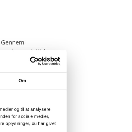
e. Gennem
nopbygge kritisk
ere modstandsdygtig
Om
Zelenskyj i marts
 medier og til at analysere
ngen af Mykolaiv –
nden for sociale medier,
ttet bistand for mere
e oplysninger, du har givet
cial infrastruktur,