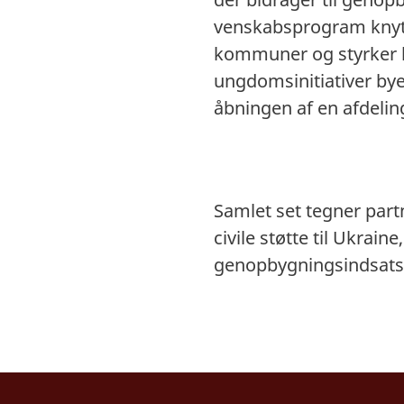
venskabsprogram knyt
kommuner og styrker lo
ungdomsinitiativer byen
åbningen af en afdeli
Samlet set tegner par
civile støtte til Ukrain
genopbygningsindsatser