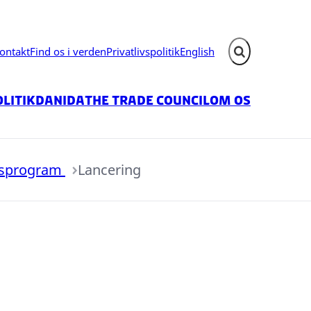
ontakt
Find os i verden
Privatlivspolitik
English
Fold søgefelt ud
litik
Danida
The Trade Council
Om os
onsprogram
Lancering