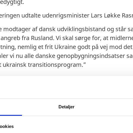
edygtigt.
ceringen udtalte udenrigsminister Lars Løkke Ra
e modtager af dansk udviklingsbistand og står sa
ngreb fra Rusland. Vi skal sørge for, at midlerne
retning, nemlig et frit Ukraine godt på vej mod d
mler vi nu alle danske genopbygningsindsatser s
t ukrainsk transitionsprogram.”
Detaljer
ookies