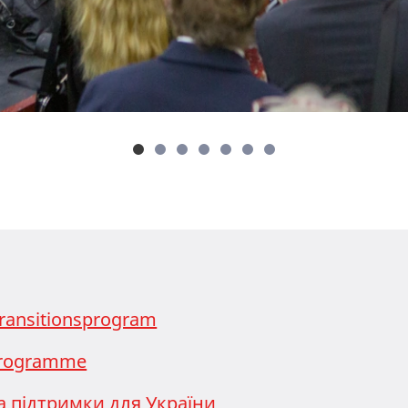
ransitionsprogram
 Programme
а підтримки для України