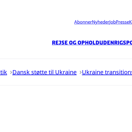
Abonner
Nyheder
Job
Presse
K
Rejse og ophold
Udenrigspo
tik
Dansk støtte til Ukraine
Ukraine transiti