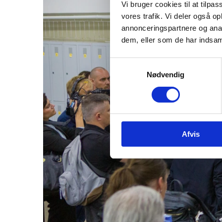
Vi bruger cookies til at tilpas
vores trafik. Vi deler også 
annonceringspartnere og anal
dem, eller som de har indsaml
S
Nødvendig
a
m
t
y
k
Afvis
k
e
v
a
l
g