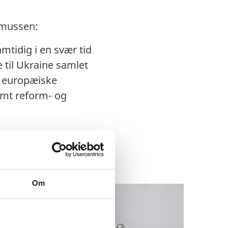
smussen:
mtidig i en svær tid
 til Ukraine samlet
et europæiske
amt reform- og
Om