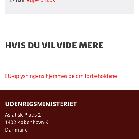
E-mail:
eup@um.dk
Hvis du vil vide mere
EU-oplysningens hjemmeside om forbeholdene
UDENRIGSMINISTERIET
Asiatisk Plads 2
1402 København K
Danmark