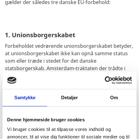
gælder der således tre danske EU-forbehold:
1. Unionsborgerskabet
Forbeholdet vedrørende unionsborgerskabet betyder,
at unionsborgerskabet ikke kan opnå samme status
som eller træde i stedet for det danske
statsborgerskab. Amsterdam-traktaten der trådte i
kraft i 1999, gjorde det dog klart, at
unionsborgerskabet kun er et supplement til og ikke
en erstatning for det nationale statsborgerskab,
hvorved det danske forbehold reelt mistede sin
Samtykke
Detaljer
Om
praktiske betydning.
Denne hjemmeside bruger cookies
Vi bruger cookies til at tilpasse vores indhold og
2. Den tredje fase af Den Økonomiske og
annoncer, til at vise dig funktioner til sociale medier og til