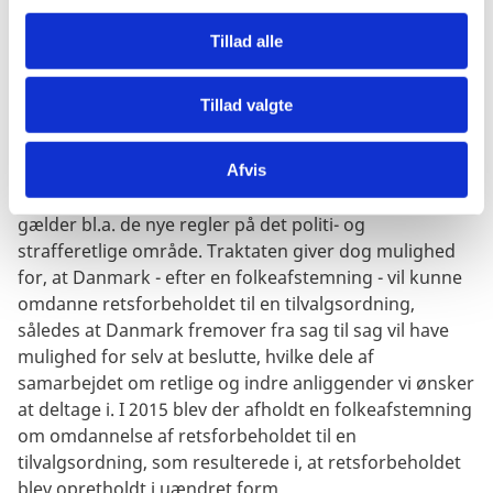
g
retligt samarbejde i straffesager og politisamarbejde
Tillad alle
samt samarbejdet om indre anliggender, der bl.a.
omfatter politikkerne for grænsekontrol, asyl,
indvandring samt visum.
Tillad valgte
Med Lissabon-traktaten sker alt EU-samarbejde om
retlige og indre anliggender nu som overstatsligt
Afvis
samarbejde, hvilket afskærer dansk deltagelse. Det
gælder bl.a. de nye regler på det politi- og
strafferetlige område. Traktaten giver dog mulighed
for, at Danmark - efter en folkeafstemning - vil kunne
omdanne retsforbeholdet til en tilvalgsordning,
således at Danmark fremover fra sag til sag vil have
mulighed for selv at beslutte, hvilke dele af
samarbejdet om retlige og indre anliggender vi ønsker
at deltage i. I 2015 blev der afholdt en folkeafstemning
om omdannelse af retsforbeholdet til en
tilvalgsordning, som resulterede i, at retsforbeholdet
blev opretholdt i uændret form.