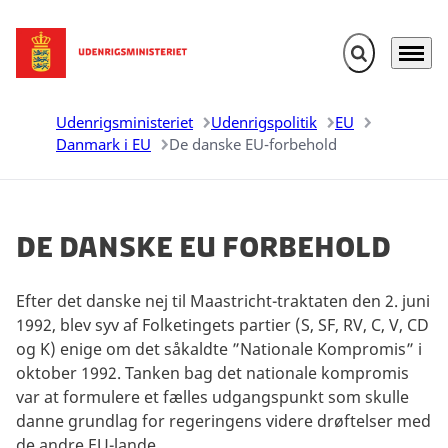
Fold søgefelt u
Menu
Gå til forsiden
Udenrigsministeriet
Udenrigspolitik
EU
Danmark i EU
De danske EU-forbehold
De danske EU forbehold
Efter det danske nej til Maastricht-traktaten den 2. juni
1992, blev syv af Folketingets partier (S, SF, RV, C, V, CD
og K) enige om det såkaldte ”Nationale Kompromis” i
oktober 1992. Tanken bag det nationale kompromis
var at formulere et fælles udgangspunkt som skulle
danne grundlag for regeringens videre drøftelser med
de andre EU-lande.