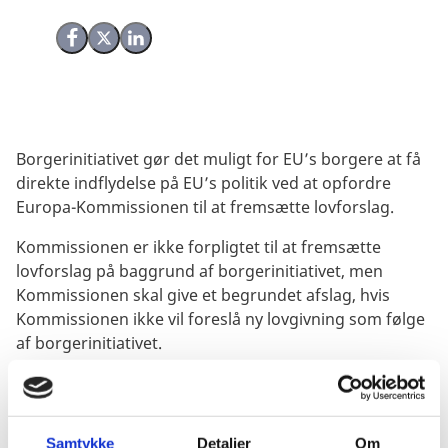
Del på Facebook
Del på X (Twitter)
Del på LinkedIn
Borgerinitiativet gør det muligt for EU’s borgere at få
direkte indflydelse på EU’s politik ved at opfordre
Europa-Kommissionen til at fremsætte lovforslag.
Kommissionen er ikke forpligtet til at fremsætte
lovforslag på baggrund af borgerinitiativet, men
Kommissionen skal give et begrundet afslag, hvis
Kommissionen ikke vil foreslå ny lovgivning som følge
af borgerinitiativet.
Et borgerinitiativ kan kun opfordre Kommissionen til
at foreslå lovændringer på områder, hvor EU har
beføjelse til det. Der kan altså ikke fremsættes et
Samtykke
Detaljer
Om