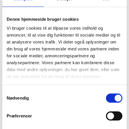
forslag, hvor medlemslandene selv bestemmer.
Samtidig må et forslag ikke være racistisk,
diskriminerende, provokerende eller direkte useriøst.
Denne hjemmeside bruger cookies
Der er en helt
fast procedure
for at et borgerinitiativ
Vi bruger cookies til at tilpasse vores indhold og
kan godkendes:
annoncer, til at vise dig funktioner til sociale medier og til
at analysere vores trafik. Vi deler også oplysninger om
Det skal have støtte fra mindst én million EU-
din brug af vores hjemmeside med vores partnere inden
borgere fra minimum syv medlemslande i en
for sociale medier, annonceringspartnere og
periode på max. 12 måneder.
analysepartnere. Vores partnere kan kombinere disse
Der kræves et minimum af underskrivere fra hvert
data med andre oplysninger, du har givet dem, eller som
enkelt af de syv lande. I f.eks. Danmark skal
de har indsamlet fra din brug af deres tjenester.
minimum 9750 borgere skrive under på et
borgerinitiativ for at tælle med blandt de syv
S
medlemslande.
Nødvendig
a
m
Folketingets EU-Oplysning er det primære nationale
t
kontaktpunkt for borgerinitiativer i Danmark. Læs
Præferencer
y
mere om borgerinitiativet, herunder hvad proceduren
k
er, og hvordan man underskriver et initiativ på
EU-