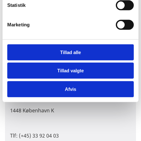
k
Statistik
Oplysningens hjemmeside.
e
v
Marketing
a
l
Kontakt
g
Tillad alle
Tillad valgte
Europapolitisk kontor (EUPOL)
Udenrigsministeriet
Afvis
Asiatisk Plads 2
1448 København K
Tlf: (+45) 33 92 04 03