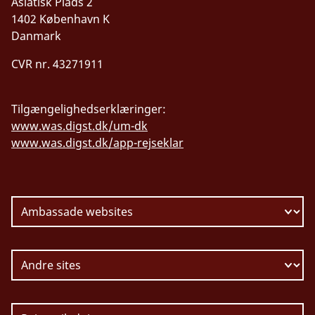
Asiatisk Plads 2
1402 København K
Danmark
CVR nr. 43271911
Tilgængelighedserklæringer:
www.was.digst.dk/um-dk
www.was.digst.dk/app-rejseklar