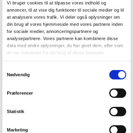
Vi bruger cookies til at tilpasse vores indhold og
indgået direkte mellem to eller flere stater, samt den
annoncer, til at vise dig funktioner til sociale medier og til
praksis, der har udviklet sig i internationale domstole
at analysere vores trafik. Vi deler også oplysninger om
og voldgiftsretter, især Den Internationale Domstol i
din brug af vores hjemmeside med vores partnere inden
Haag.
for sociale medier, annonceringspartnere og
Der findes folkeretlige regler om snart sagt alle
analysepartnere. Vores partnere kan kombinere disse
livsområder, der har et grænseoverskridende
data med andre oplysninger, du har givet dem, eller som
element: telekommunikation, krigsfanger, miljø,
de har indsamlet fra din brug af deres tjenester.
politisamarbejde, handel, hvaler, patenter, olie, våben,
osv.
S
Nødvendig
a
De Forenede Nationer (FN) er den centrale
m
internationale organisation, hvor mange af
t
folkerettens konventioner forhandles. FN's Pagt
Præferencer
y
trådte i kraft den 24. oktober 1945. I FN-pagten ligger
k
kimen til et internationalt samfund byggende på "the
k
Statistik
rule of law", altså et internationalt retssamfund.
e
Pagten kan ses som det internationale samfunds
v
Marketing
grundlov og man kan se Generalforsamlingen som et
a