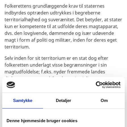
Folkerettens grundlæggende krav til staternes
indbyrdes optræden udtrykkes i begreberne
territorialhøjhed og suverænitet. Det betyder, at stater
kun er kompetente til at udfolde deres magtapparat,
dvs. den lovgivende, dømmende og især udøvende
magt i form af politi og militær, inden for deres eget
territorium.
Selv inden for sit territorium er en stat dog efter
folkeretten underlagt visse begrænsninger i sin
magtudfoldelse; f.eks. nyder fremmede landes
diplomater og statsskibe eksterritorialitet, og
fremmede skibe har ret til uskadelig passage gennem
søterritoriet.
Samtykke
Detaljer
Om
De grundlæggende folkeretlige regler bygger på
sædvaneret, som den har udkrystalliseret sig i
staternes praksis gennem århundreder. Hertil
Denne hjemmeside bruger cookies
kommer aftaler, normalt kaldet traktater, der er