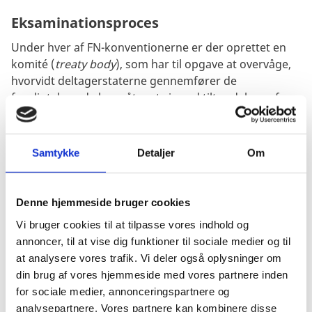
Eksaminationsproces
Under hver af FN-konventionerne er der oprettet en
komité (
treaty body
), som har til opgave at overvåge,
hvorvidt deltagerstaterne gennemfører de
forpligtelser, de har påtaget sig ved tiltrædelsen af
konventionen. Disse komitéer – bestående af
uafhængige eksperter fra hele verden - eksaminerer
staterne med udgangspunkt i en periodisk rapport
Samtykke
Detaljer
Om
udarbejdet til lejligheden af staten selv. Denne
eksamination af stater, der er parter til den
pågældende konvention, finder sted hvert 4. år. Den til
Denne hjemmeside bruger cookies
konventionen nedsatte komité eksaminerer det
Vi bruger cookies til at tilpasse vores indhold og
pågældende land under et offentligt møde, hvor
annoncer, til at vise dig funktioner til sociale medier og til
repræsentanter for landet besvarer spørgsmål fra
at analysere vores trafik. Vi deler også oplysninger om
komiteens medlemmer, samt uddyber den skriftlige
din brug af vores hjemmeside med vores partnere inden
rapport. Efterfølgende udarbejder og offentliggør
for sociale medier, annonceringspartnere og
komitéen en række anbefalinger til, hvordan staten
analysepartnere. Vores partnere kan kombinere disse