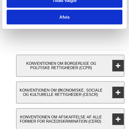
Tillad valgte
Nedenfor kan du se, hvornår Danmark sidst blev
eksamineret af de enkelte komitéer, samt finde
Afvis
relevante dokumenter til hver eksamination.
KONVENTIONEN OM BORGERLIGE OG
POLITISKE RETTIGHEDER (CCPR)
Eksaminerende organ
KONVENTIONEN OM ØKONOMISKE, SOCIALE
Human Rights Committee
OG KULTURELLE RETTIGHEDER (CESCR)
Eksaminerende organ
Relevante dokumenter
KONVENTIONEN OM AFSKAFFELSE AF ALLE
Committee on Economic, Social and
FORMER FOR RACEDISKRIMINATION (CERD)
Danmarks seneste rapport/State Party's
Cultural Rights