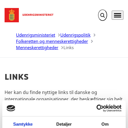
Fold søgefelt u
Menu
Gå til forsiden
Udenrigsministeriet
Udenrigspolitik
Folkeretten og menneskerettigheder
Menneskerettigheder
Links
Links
Her kan du finde nyttige links til danske og
internationale organisationer, der beskæftiger sig helt
eller delvist med menneskerettigheder.
Samtykke
Detaljer
Om