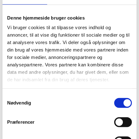
Denne hjemmeside bruger cookies
Danske organisationer
Vi bruger cookies til at tilpasse vores indhold og
annoncer, til at vise dig funktioner til sociale medier og til
at analysere vores trafik. Vi deler også oplysninger om
Institut for Menneskerettigheder - Danmarks
din brug af vores hjemmeside med vores partnere inden
Internationale organisationer
Nationale Menneskerettighedsinstitution
for sociale medier, annonceringspartnere og
(IMR)
analysepartnere. Vores partnere kan kombinere disse
Amnesty International i Danmark
data med andre oplysninger, du har givet dem, eller som
Den Europæiske Menneskerettighedsdomstol
de har indsamlet fra din brug af deres tjenester.
De Forenede Nationer (FN)
(ECHR)
FN Forbundet
Den Internationale Straffedomstol (ICC)
S
Dansk Institut mod Tortur (DIGNITY)
FN's hjemmeside
Nødvendig
a
Amnesty International
Europarådet (CoE)
Det Internationale Råd for Torturofre
m
FN's Konventioner om Menneskerettigheder
(International Rehabilitation Council for
Human Rights Watch
t
Præferencer
Torture Victims, IRCT)
y
Den Universelle
International Red Cross
Europarådets hjemmeside
k
Menneskerettighedskonvention/The
Red Barnet
Den Europæiske Union (EU)