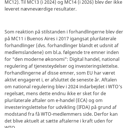
MC12). Til MC13 (i 2024) og MC14 (i 2026) blev der ikke
leveret nævneværdige resultater.
Som reaktion på stilstanden i forhandlingerne blev der
på MC11 i Buenos Aires i 2017 igangsat plurilaterale
forhandlinger (dvs. forhandlinger blandt et udsnit af
medlemslandene) om bl.a. følgende tre emner inden
for "den moderne økonomi": Digital handel, national
regulering af tjenesteydelser og investeringslettelse.
Forhandlingerne af disse emner, som EU har været
aktivt engageret i, er afsluttet de seneste år. Aftalen
om national regulering blev i 2024 indarbejdet i WTO's
regelsæt, mens dette endnu ikke er sket for de
plurilaterale aftaler om e-handel (ECA) og om
investeringslettelse for udvikling (IFDA) på grund af
modstand fra få WTO-medlemmers side. Derfor kan
det blive aktuelt at sætte aftalerne i kraft uden for
WTO.