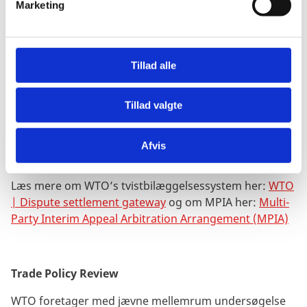
Marketing
a
medlemmer indgået en aftale om en midlertidig
l
appelordning (kaldet ”Multi-Party Interim Appeal
g
Arbitration Arrangement”, MPIA). Ordningen fungerer
som et bindende appelorgan i tvister mellem parter,
Tillad alle
der er medlem af MPIA, og hvis sag har været
behandlet ved WTO’s tvistbilæggelsessystem i første
Tillad valgte
instans. WTO-medlemmer, som ikke har tilmeldt sig
MPIA, kan ikke benytte ordningen.
Afvis
Læs mere om WTO’s tvistbilæggelsessystem her:
WTO
| Dispute settlement gateway
og
om MPIA her:
Multi-
Party Interim Appeal Arbitration Arrangement (MPIA)
Trade Policy Review
WTO foretager med jævne mellemrum undersøgelse