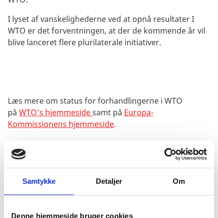
I lyset af vanskelighederne ved at opnå resultater I
WTO er det forventningen, at der de kommende år vil
blive lanceret flere plurilaterale initiativer.
Læs mere om status for forhandlingerne i WTO
på
WTO’s hjemmeside
samt på
Europa-
Kommissionens hjemmeside
.
Tvistbilæggelse
Samtykke
Detaljer
Om
For at sikre overholdelse af de indgåede aftaler findes
der i WTO et tvistbilæggelsessystem, hvor uenigheder
mellem medlemmerne om overholdelse af reglerne
Denne hjemmeside bruger cookies
kan afgøres.