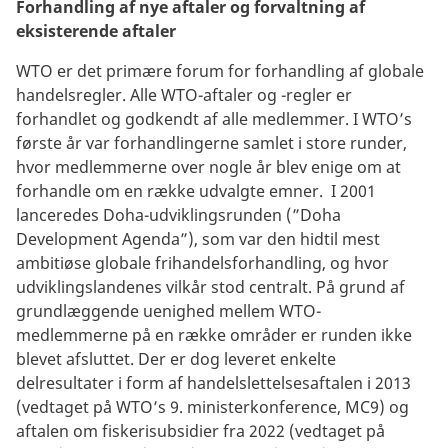
Forhandling af nye aftaler og forvaltning af
eksisterende aftaler
WTO er det primære forum for forhandling af globale
handelsregler. Alle WTO-aftaler og -regler er
forhandlet og godkendt af alle medlemmer. I WTO’s
første år var forhandlingerne samlet i store runder,
hvor medlemmerne over nogle år blev enige om at
forhandle om en række udvalgte emner. I 2001
lanceredes Doha-udviklingsrunden (”Doha
Development Agenda”), som var den hidtil mest
ambitiøse globale frihandelsforhandling, og hvor
udviklingslandenes vilkår stod centralt. På grund af
grundlæggende uenighed mellem WTO-
medlemmerne på en række områder er runden ikke
blevet afsluttet. Der er dog leveret enkelte
delresultater i form af handelslettelsesaftalen i 2013
(vedtaget på WTO’s 9. ministerkonference, MC9) og
aftalen om fiskerisubsidier fra 2022 (vedtaget på