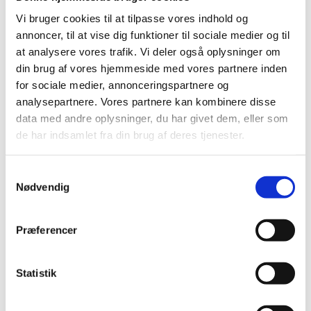
Vi bruger cookies til at tilpasse vores indhold og
Det primære formål er at løse uenighederne i
annoncer, til at vise dig funktioner til sociale medier og til
mindelighed gennem konsultationer. Såfremt dette
at analysere vores trafik. Vi deler også oplysninger om
ikke kan lade sig gøre, kan der nedsættes et panel af
din brug af vores hjemmeside med vores partnere inden
eksperter til at afgøre sagen.
for sociale medier, annonceringspartnere og
analysepartnere. Vores partnere kan kombinere disse
data med andre oplysninger, du har givet dem, eller som
de har indsamlet fra din brug af deres tjenester.
Hvis en part ikke er tilfreds med afgørelsen, kan den
appelleres til anden instansen, WTO’s appelorgan.
Appelorganet har dog ikke kunnet høre nye sager
S
siden 2020, da USA fast blokerer for udnævnelse af
Nødvendig
a
nye medlemmer af appelorganet. Denne instans er
m
derfor gået i stå, og der arbejdes intenst på en reform
t
Præferencer
af hele tvistbilæggelsessystemet.
y
k
k
Statistik
e
Som en midlertidig løsning for det lammede
v
appelorgan har EU sammen med flere andre WTO-