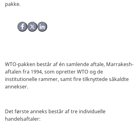
pakke.
Del på Facebook
Del på X (Twitter)
Del på LinkedIn
WTO-pakken består af én samlende aftale, Marrakesh-
aftalen fra 1994, som opretter WTO og de
institutionelle rammer, samt fire tilknyttede såkaldte
annekser.
Det første anneks består af tre individuelle
handelsaftaler: