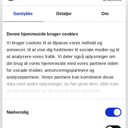
er WTO’s aftaler om handel med landbrugsvarer, om
regulering af subsidier, om sundheds- og
Samtykke
Detaljer
Om
plantesundhedsstandarder og om tekniske
handelsbarrierer.
Denne hjemmeside bruger cookies
Vi bruger cookies til at tilpasse vores indhold og
Siden WTO’s oprettelse i 1995 er der indgået to vigtige
annoncer, til at vise dig funktioner til sociale medier og til
større aftaler gældende for alle medlemmer. Den ene
at analysere vores trafik. Vi deler også oplysninger om
er handelslettelsesaftalen (”Trade Facilitation
din brug af vores hjemmeside med vores partnere inden
Agreement”) indgået i 2013, som trådte i kraft i 2017.
for sociale medier, annonceringspartnere og
Når den implementeres fuldt ud, skønnes aftalen at
analysepartnere. Vores partnere kan kombinere disse
kunne reducere de globale handelsomkostninger med
data med andre oplysninger, du har givet dem, eller som
14,3 % og forøge verdenshandelen med 1 billion USD
de har indsamlet fra din brug af deres tjenester.
om året. Den anden er aftalen om skadelige
fiskerisubsidier (”Agreement on Fisheries Subsidies”),
S
der blev indgået i 2022. Aftalen forbyder skadelige
Nødvendig
a
fiskerisubsidier, som er med til at udtømme verdens
m
fiskebestand. Aftalen trådte i kraft i september 2025.
t