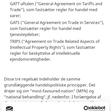
GATT-aftalen (”General Agreement on Tariffs and
Trade”), som fastsætter regler for handel med
varer;
GATS (”General Agreement on Trade in Services”),
som fastsætter regler for handel med
tjenesteydelser;
TRIPS (”Agreement on Trade Related Aspects of
Intellectual Property Rights”), som fastsætter
regler for beskyttelse af intellektuelle
ejendomsrettigheder.
Disse tre regelsæt indeholder de samme
grundlæggende handelspolitiske principper. Det
drejer sig om ”most-favoured-nation” (MFN) og
”national behandling”, jf. nedenfor. I forlængelse af
disse tre primære aftaler er der indgået en række
særlige aftaler, især om handel med varer. Eksempler