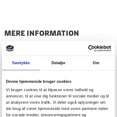
Mere information
Mere information om Den Parlamentariske Forsamling
Mere information om Den
Samtykke
Detaljer
Om
Parlamentariske Forsamling
Denne hjemmeside bruger cookies
Vi bruger cookies til at tilpasse vores indhold og
Mere information om Det Permanente Råd
annoncer, til at vise dig funktioner til sociale medier og til
Mere information om Det
at analysere vores trafik. Vi deler også oplysninger om
Permanente Råd
din brug af vores hjemmeside med vores partnere inden
for sociale medier, annonceringspartnere og