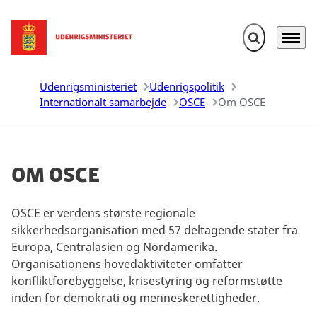
Fold søgefelt u
Menu
Gå til forsiden
Udenrigsministeriet
Udenrigspolitik
Internationalt samarbejde
OSCE
Om OSCE
Om OSCE
OSCE er verdens største regionale
sikkerhedsorganisation med 57 deltagende stater fra
Europa, Centralasien og Nordamerika.
Organisationens hovedaktiviteter omfatter
konfliktforebyggelse, krisestyring og reformstøtte
inden for demokrati og menneskerettigheder.