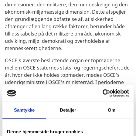
dimensioner: den militære, den menneskelige og den
økonomisk-miljømæssige dimension. Dette afspejler
den grundlæggende opfattelse af, at sikkerhed
afhænger af en lang række faktorer, herunder både
tillidsskabelse på det militære område, økonomisk
udvikling, miljø, demokrati og overholdelse af
menneskerettighederne.
OSCE’s øverste besluttende organ er topmøderne
mellem OSCE-staternes stats- og regeringschefer.
I de
år, hvor der ikke holdes topmøder, mødes OSCE’s
udenrigsministre i OSCE’s ministerråd.
I perioderne
imellem topmøder og ministerrådsmøder ligger
OSCE’s beslutningskompetence i det Permanente Råd
i Wien. Her mødes OSCE-landenes ambassadører til
Samtykke
Detaljer
Om
forhandlinger under ledelse af formandskabslandet
for OSCE.
Denne hjemmeside bruger cookies