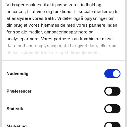
Vi bruger cookies til at tilpasse vores indhold og
annoncer, til at vise dig funktioner til sociale medier og til
OSCE's institutioner
at analysere vores trafik. Vi deler også oplysninger om
For at styrke arbejdet med at overholde OSCE’s
din brug af vores hjemmeside med vores partnere inden
forpligtelser på menneskerettighedsområdet har
for sociale medier, annonceringspartnere og
OSCE et særligt Kontor for
Demokratiske Institutioner
analysepartnere. Vores partnere kan kombinere disse
og Menneskerettigheder (ODIHR)
i Warszawa. ODIHR
data med andre oplysninger, du har givet dem, eller som
bistår de deltagende stater med demokratisering og
de har indsamlet fra din brug af deres tjenester.
fremme af respekten for menneskerettigheder. Et
centralt område er ODIHR’s overvågning af valg og
S
assistance til deltagerstaterne i den forbindelse.
Nødvendig
a
Højkommissæren for Nationale Mindretal
skal fremme
m
overholdelsen af OSCE-forpligtelserne vedrørende
t
Præferencer
nationale mindretal. Højkommissæren skal foretage
y
tidlig varsling, dvs. reagere på etniske spændinger
k
eller andre mindretalsproblemer, der kan udvikle sig
k
Statistik
til en konflikt.
e
v
Marketing