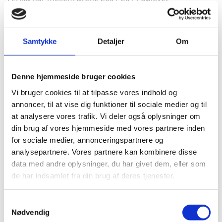
imponerende høje økonomiske vækstrater på over 5%
om året i gennemsnit, og har i den periode været
blandt de hurtigst voksende regioner. De høje
Samtykke
Detaljer
Om
gennemsnitlige vækstrater dækker dog over meget
forskellige udviklinger de enkelte lande imellem. De
seneste par år er væksten aftaget til et mere moderat
Denne hjemmeside bruger cookies
niveau, primært grundet lavere råvarepriser, men
OECD m.fl. forventer, at et stærkere globalt marked
Vi bruger cookies til at tilpasse vores indhold og
fra 2017 og fremefter igen vil sende de afrikanske
annoncer, til at vise dig funktioner til sociale medier og til
vækstrater i vejret.
at analysere vores trafik. Vi deler også oplysninger om
din brug af vores hjemmeside med vores partnere inden
Man begynder forsigtigt at tale om Afrikas løver, der
for sociale medier, annonceringspartnere og
bl.a. udgøres af lande som Sydafrika, Kenya, Angola og
analysepartnere. Vores partnere kan kombinere disse
Nigeria. Andre lande som f.eks. Tanzania, Zambia,
data med andre oplysninger, du har givet dem, eller som
Uganda, Etiopien, Malawi og Mozambique udviser
de har indsamlet fra din brug af deres tjenester.
også gode vækstrater. Der er stigende interesse for
investeringer og kommercielle muligheder i Afrika –
S
også blandt danske virksomheder.
Nødvendig
a