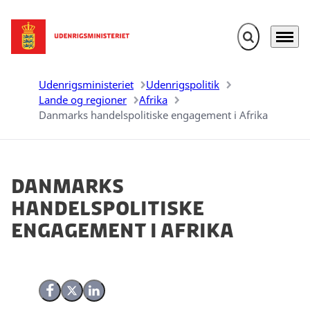
Fold søgefelt u
Menu
Gå til forsiden
Udenrigsministeriet
Udenrigspolitik
Lande og regioner
Afrika
Danmarks handelspolitiske engagement i Afrika
Danmarks
handelspolitiske
engagement i Afrika
Del på Facebook
Del på X (Twitter)
Del på LinkedIn