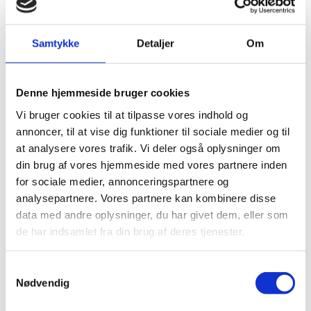
Samtykke
Detaljer
Om
I Arktis skaber klimaændringerne udfordringer, men
medfører også, at regionen er blevet mere
tilgængelig. Økonomiske muligheder åbner sig i form
Denne hjemmeside bruger cookies
af nye sejlruter og mere effektiv søtransport,
Vi bruger cookies til at tilpasse vores indhold og
udvinding af naturressourcer og øget turisme. De nye
annoncer, til at vise dig funktioner til sociale medier og til
muligheder tiltrækker interesse ikke kun regionalt,
at analysere vores trafik. Vi deler også oplysninger om
men også internationalt, hvor ikke-arktiske aktører i
din brug af vores hjemmeside med vores partnere inden
stigende grad ser et potentiale i regionen. Kongeriget
for sociale medier, annonceringspartnere og
ønsker, at Arktis fastholdes som et
analysepartnere. Vores partnere kan kombinere disse
lavspændingsområde, hvor potentielle konflikter løses
data med andre oplysninger, du har givet dem, eller som
på fredelig vis.
de har indsamlet fra din brug af deres tjenester.
Med den voksende interesse er det vigtigt, at
Kongeriget, som en stærk partner i det arktiske
S
samarbejde, fremmer Kongerigets mærkesager om
Nødvendig
a
bæredygtighed og økonomisk udvikling til gavn for
m