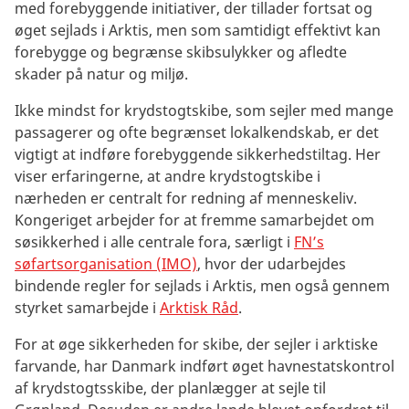
med forebyggende initiativer, der tillader fortsat og
øget sejlads i Arktis, men som samtidigt effektivt kan
forebygge og begrænse skibsulykker og afledte
skader på natur og miljø.
Ikke mindst for krydstogtskibe, som sejler med mange
passagerer og ofte begrænset lokalkendskab, er det
vigtigt at indføre forebyggende sikkerhedstiltag. Her
viser erfaringerne, at andre krydstogtskibe i
nærheden er centralt for redning af menneskeliv.
Kongeriget arbejder for at fremme samarbejdet om
søsikkerhed i alle centrale fora, særligt i
FN’s
søfartsorganisation (IMO)
, hvor der udarbejdes
bindende regler for sejlads i Arktis, men også gennem
styrket samarbejde i
Arktisk Råd
.
For at øge sikkerheden for skibe, der sejler i arktiske
farvande, har Danmark indført øget havnestatskontrol
af krydstogtsskibe, der planlægger at sejle til