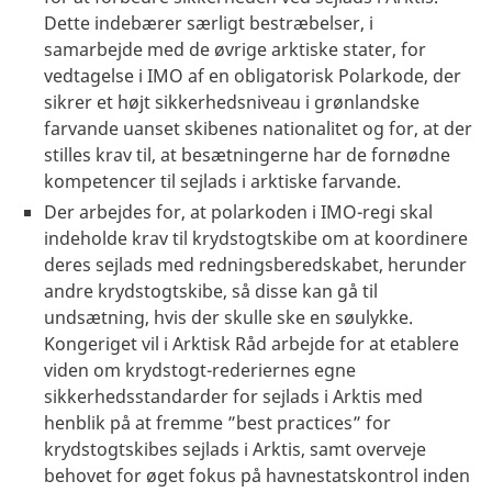
Dette indebærer særligt bestræbelser, i
samarbejde med de øvrige arktiske stater, for
vedtagelse i IMO af en obligatorisk Polarkode, der
sikrer et højt sikkerhedsniveau i grønlandske
farvande uanset skibenes nationalitet og for, at der
stilles krav til, at besætningerne har de fornødne
kompetencer til sejlads i arktiske farvande.
Der arbejdes for, at polarkoden i IMO-regi skal
indeholde krav til krydstogtskibe om at koordinere
deres sejlads med redningsberedskabet, herunder
andre krydstogtskibe, så disse kan gå til
undsætning, hvis der skulle ske en søulykke.
Kongeriget vil i Arktisk Råd arbejde for at etablere
viden om krydstogt-rederiernes egne
sikkerhedsstandarder for sejlads i Arktis med
henblik på at fremme ”best practices” for
krydstogtskibes sejlads i Arktis, samt overveje
behovet for øget fokus på havnestatskontrol inden