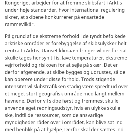
Kongeriget arbejder for at fremme skibsfart i Arktis
under høje standarder, hvor international regulering
sikrer, at skibene konkurrerer på ensartede
rammevilkår.
På grund af de ekstreme forhold i de tyndt befolkede
arktiske områder er forebyggelse af skibsulykker helt
centralt i Arktis. Uanset klimaændringer vil der fortsat
skulle tages hensyn til is, lave temperaturer, ekstreme
vejrforhold og risikoen for at sejle på skær. Det er
derfor afgørende, at skibe bygges og udrustes, så de
kan operere under disse forhold. Trods stigende
intensitet vil skibstrafikken stadig være spredt ud over
et meget stort geografisk område med langt mellem
havnene. Derfor vil skibe først og fremmest skulle
anvende eget redningsudstyr, hvis en ulykke skulle
ske, indtil de ressourcer, som de ansvarlige
myndigheder råder over i området, kan blive sat ind
med henblik på at hjælpe. Derfor skal der sættes ind