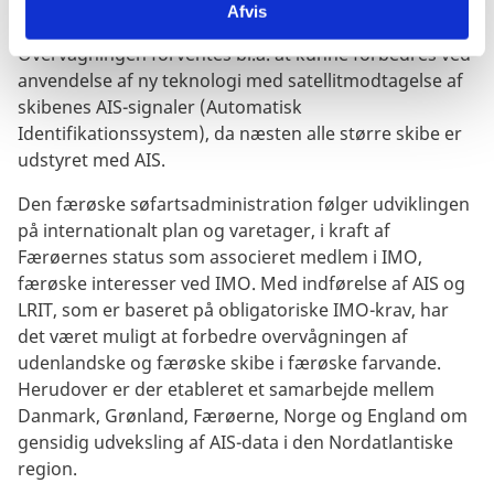
Kommando, og større skibe sender allerede deres
Afvis
positioner gennem det satellitbaserede system LRIT.
Overvågningen forventes bl.a. at kunne forbedres ved
anvendelse af ny teknologi med satellitmodtagelse af
skibenes AIS-signaler (Automatisk
Identifikationssystem), da næsten alle større skibe er
udstyret med AIS.
Den færøske søfartsadministration følger udviklingen
på internationalt plan og varetager, i kraft af
Færøernes status som associeret medlem i IMO,
færøske interesser ved IMO. Med indførelse af AIS og
LRIT, som er baseret på obligatoriske IMO-krav, har
det været muligt at forbedre overvågningen af
udenlandske og færøske skibe i færøske farvande.
Herudover er der etableret et samarbejde mellem
Danmark, Grønland, Færøerne, Norge og England om
gensidig udveksling af AIS-data i den Nordatlantiske
region.