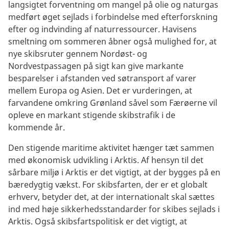
langsigtet forventning om mangel på olie og naturgas
medført øget sejlads i forbindelse med efterforskning
efter og indvinding af naturressourcer. Havisens
smeltning om sommeren åbner også mulighed for, at
nye skibsruter gennem Nordøst- og
Nordvestpassagen på sigt kan give markante
besparelser i afstanden ved søtransport af varer
mellem Europa og Asien. Det er vurderingen, at
farvandene omkring Grønland såvel som Færøerne vil
opleve en markant stigende skibstrafik i de
kommende år.
Den stigende maritime aktivitet hænger tæt sammen
med økonomisk udvikling i Arktis. Af hensyn til det
sårbare miljø i Arktis er det vigtigt, at der bygges på en
bæredygtig vækst. For skibsfarten, der er et globalt
erhverv, betyder det, at der internationalt skal sættes
ind med høje sikkerhedsstandarder for skibes sejlads i
Arktis. Også skibsfartspolitisk er det vigtigt, at