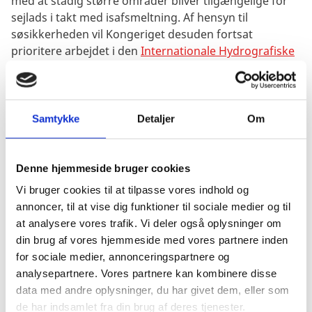
med at stadig større områder bliver tilgængelige for
sejlads i takt med isafsmeltning. Af hensyn til
søsikkerheden vil Kongeriget desuden fortsat
prioritere arbejdet i den
Internationale Hydrografiske
Organisation (IHO)
, herunder i den regionale
kommission vedrørende Arktis, som blev etableret i
2010.
Samtykke
Detaljer
Om
Tilsvarende understøttes den maritime sikkerhed ved
at sikre tilgængelighed af pålidelige informationer om
vejr, hav og is.
Denne hjemmeside bruger cookies
Den Grønlandske Istjeneste ved Danmarks
Vi bruger cookies til at tilpasse vores indhold og
Meteorologiske Institut blev etableret i 1959 som en
annoncer, til at vise dig funktioner til sociale medier og til
effekt af M/S ”Hans Hedtofts” forlis. Tjenestens
at analysere vores trafik. Vi deler også oplysninger om
hovedopgave har hidtil været at kortlægge
din brug af vores hjemmeside med vores partnere inden
isforholdene i Kap Farvel området af hensyn til sikker
for sociale medier, annonceringspartnere og
sejlads for fragtskibene mellem Grønland og
analysepartnere. Vores partnere kan kombinere disse
Danmark. På grund af de ændrede klimatiske forhold
data med andre oplysninger, du har givet dem, eller som
og ændret udbredelse af havisen i de grønlandske
de har indsamlet fra din brug af deres tjenester.