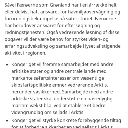
Såvel Færøerne som Grønland har i en årrække helt
eller delvist haft ansvaret for havmiljøovervågning og
forureningsbekæmpelse på søterritoriet. Færøerne
har herudover ansvaret for eftersøgning og
redningstjenesten. Også vedrørende løsning af disse
opgaver vil der være behov for styrket viden- og
erfaringsudveksling og samarbejde i lyset af stigende
aktivitet i regionen.
Kongeriget vil fremme samarbejdet med andre
arktiske stater og andre centrale lande med
markante søfartsinteresser om væsentlige
skibsfartspolitiske emner vedrørende Arktis,
herunder søsikkerhed. Samarbejde med andre
arktiske stater skal understøtte en bæredygtig
maritim vækst bl.a. ved at etablere et bedre
videngrundlag om sejlads i Arktis.
Kongeriget vil styrke konkrete forebyggende tiltag
for at forbedre sikkerheden ved sejlads i Arktis.