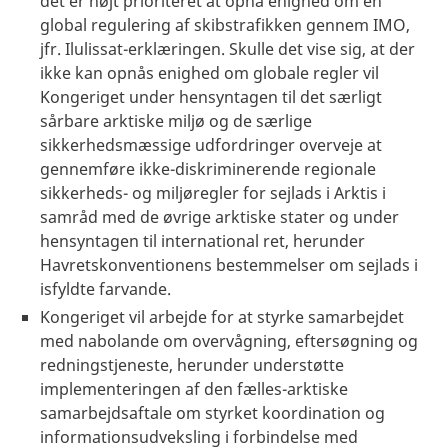
det er højt prioriteret at opnå enighed om en
global regulering af skibstrafikken gennem IMO,
jfr. Ilulissat-erklæringen. Skulle det vise sig, at der
ikke kan opnås enighed om globale regler vil
Kongeriget under hensyntagen til det særligt
sårbare arktiske miljø og de særlige
sikkerhedsmæssige udfordringer overveje at
gennemføre ikke-diskriminerende regionale
sikkerheds- og miljøregler for sejlads i Arktis i
samråd med de øvrige arktiske stater og under
hensyntagen til international ret, herunder
Havretskonventionens bestemmelser om sejlads i
isfyldte farvande.
Kongeriget vil arbejde for at styrke samarbejdet
med nabolande om overvågning, eftersøgning og
redningstjeneste, herunder understøtte
implementeringen af den fælles-arktiske
samarbejdsaftale om styrket koordination og
informationsudveksling i forbindelse med