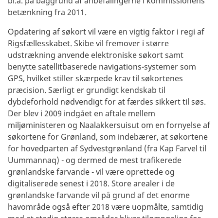
bl.a. på baggrund af anbefalingerne i kommissionens
betænkning fra 2011.
Opdatering af søkort vil være en vigtig faktor i regi af
Rigsfællesskabet. Skibe vil fremover i større
udstrækning anvende elektroniske søkort samt
benytte satellitbaserede navigations-systemer som
GPS, hvilket stiller skærpede krav til søkortenes
præcision. Særligt er grundigt kendskab til
dybdeforhold nødvendigt for at færdes sikkert til søs.
Der blev i 2009 indgået en aftale mellem
miljøministeren og Naalakkersuisut om en fornyelse af
søkortene for Grønland, som indebærer, at søkortene
for hovedparten af Sydvestgrønland (fra Kap Farvel til
Uummannaq) - og dermed de mest trafikerede
grønlandske farvande - vil være oprettede og
digitaliserede senest i 2018. Store arealer i de
grønlandske farvande vil på grund af det enorme
havområde også efter 2018 være uopmålte, samtidig