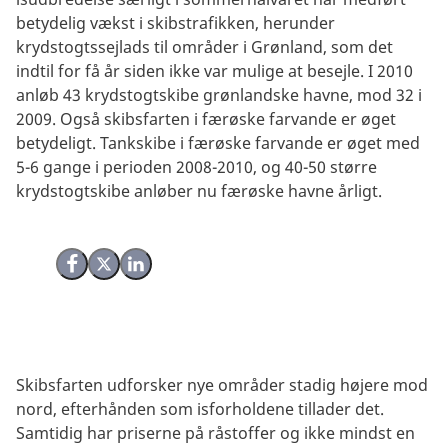
betydelig vækst i skibstrafikken, herunder
krydstogtssejlads til områder i Grønland, som det
indtil for få år siden ikke var mulige at besejle. I 2010
anløb 43 krydstogtskibe grønlandske havne, mod 32 i
2009. Også skibsfarten i færøske farvande er øget
betydeligt. Tankskibe i færøske farvande er øget med
5-6 gange i perioden 2008-2010, og 40-50 større
krydstogtskibe anløber nu færøske havne årligt.
Del på Facebook
Del på X (Twitter)
Del på LinkedIn
Skibsfarten udforsker nye områder stadig højere mod
nord, efterhånden som isforholdene tillader det.
Samtidig har priserne på råstoffer og ikke mindst en