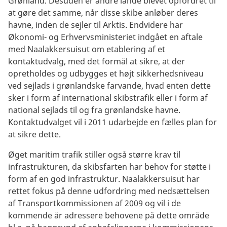
Grønland. Desuden er andre lande blevet opfordret til
at gøre det samme, når disse skibe anløber deres
havne, inden de sejler til Arktis. Endvidere har
Økonomi- og Erhvervsministeriet indgået en aftale
med Naalakkersuisut om etablering af et
kontaktudvalg, med det formål at sikre, at der
opretholdes og udbygges et højt sikkerhedsniveau
ved sejlads i grønlandske farvande, hvad enten dette
sker i form af international skibstrafik eller i form af
national sejlads til og fra grønlandske havne.
Kontaktudvalget vil i 2011 udarbejde en fælles plan for
at sikre dette.
Øget maritim trafik stiller også større krav til
infrastrukturen, da skibsfarten har behov for støtte i
form af en god infrastruktur. Naalakkersuisut har
rettet fokus på denne udfordring med nedsættelsen
af Transportkommissionen af 2009 og vil i de
kommende år adressere behovene på dette område