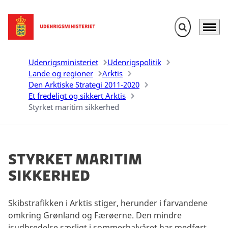
Fold søgefelt u
Menu
Gå til forsiden
Udenrigsministeriet
Udenrigspolitik
Lande og regioner
Arktis
Den Arktiske Strategi 2011-2020
Et fredeligt og sikkert Arktis
Styrket maritim sikkerhed
Styrket maritim
sikkerhed
Skibstrafikken i Arktis stiger, herunder i farvandene
omkring Grønland og Færøerne. Den mindre
isudbredelse særligt i sommerhalvåret har medført