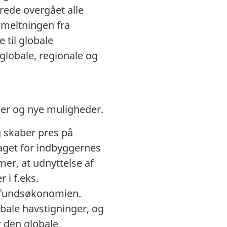
drede overgået alle
smeltningen fra
 til globale
lobale, regionale og
ger og nye muligheder.
g skaber pres på
aget for indbyggernes
mer, at udnyttelse af
 i f.eks.
amfundsøkonomien.
obale havstigninger, og
r den globale