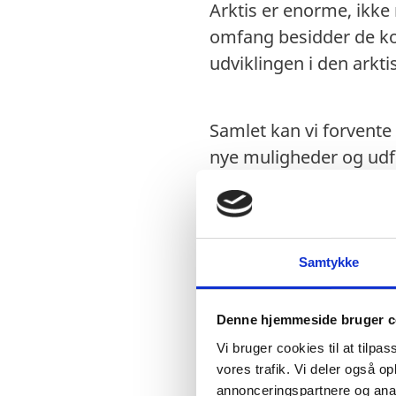
Arktis er enorme, ikke 
omfang besidder de kom
udviklingen i den arkti
Samlet kan vi forvente
nye muligheder og udf
ansvarlighed og i respe
og det arktiske klima 
spille en hovedrolle i
Samtykke
Denne hjemmeside bruger c
Vi bruger cookies til at tilpas
vores trafik. Vi deler også 
annonceringspartnere og anal