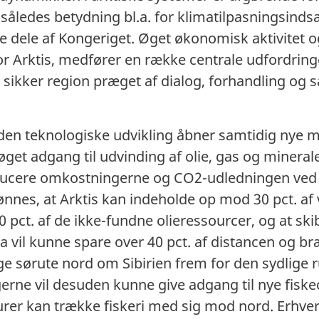
 således betydning bl.a. for klimatilpasningsinds
e dele af Kongeriget. Øget økonomisk aktivitet o
or Arktis, medfører en række centrale udfordringer
og sikker region præget af dialog, forhandling og
en teknologiske udvikling åbner samtidig nye mu
 øget adgang til udvinding af olie, gas og minera
educere omkostningerne og CO2-udledningen ved
nnes, at Arktis kan indeholde op mod 30 pct. af
0 pct. af de ikke-fundne olieressourcer, og at sk
 vil kunne spare over 40 pct. af distancen og b
ige sørute nord om Sibirien frem for den sydlige
rne vil desuden kunne give adgang til nye fiske
rer kan trække fiskeri med sig mod nord. Erhve