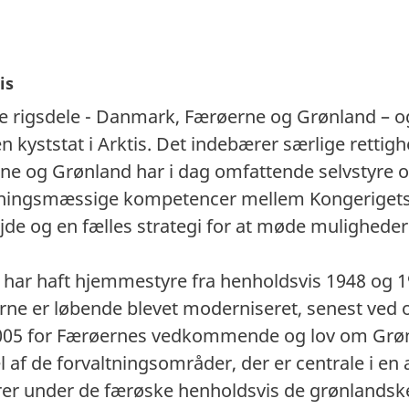
is
re rigsdele - Danmark, Færøerne og Grønland – og
n kyststat i Arktis. Det indebærer særlige rettigh
ne og Grønland har i dag omfattende selvstyre o
tningsmæssige kompetencer mellem Kongerigets tr
de og en fælles strategi for at møde muligheder
har haft hjemmestyre fra henholdsvis 1948 og 1
e er løbende blevet moderniseret, senest ved o
005 for Færøernes vedkommende og lov om Grønl
l af de forvaltningsområder, der er centrale i 
ører under de færøske henholdsvis de grønlands