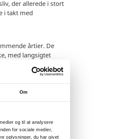
v, der allerede i stort
e i takt med
kommende årtier. De
e, med langsigtet
ge folks rettigheder
es nu. Kongeriget skal
Om
 medier og til at analysere
nden for sociale medier,
e oplysninger, du har givet