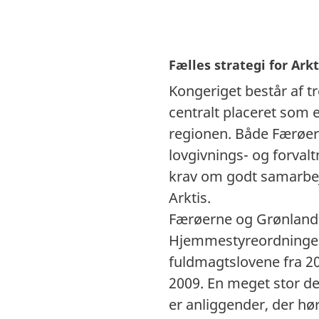
Fælles strategi for Arkt
Kongeriget består af t
centralt placeret som e
regionen. Både Færøer
lovgivnings- og forval
krav om godt samarbej
Arktis.
Færøerne og Grønland 
Hjemmestyreordningern
fuldmagtslovene fra 2
2009. En meget stor de
er anliggender, der h