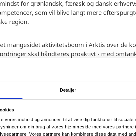
mindst for grønlandsk, færøsk og dansk erhvervsli
petencer, som vil blive langt mere efterspurgt
ske region.
 et mangesidet aktivitetsboom i Arktis over de 
ordringer skal håndteres proaktivt - med omtank
kt for de arktiske samfund, de arktiske oprindeli
og miljø. Fundamentet for fremtidens Arktis skab
 fremtidens internationale samarbejde herom.
Detaljer
ookies
se vores indhold og annoncer, til at vise dig funktioner til sociale
oplysninger om din brug af vores hjemmeside med vores partnere i
ysepartnere. Vores partnere kan kombinere disse data med andr