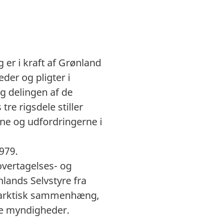
 er i kraft af Grønland
eder og pligter i
g delingen af de
e rigsdele stiller
ne og udfordringerne i
979.
vertagelses- og
ands Selvstyre fra
en arktisk sammenhæng,
ke myndigheder.