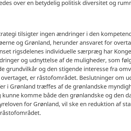
des over en betydelig politisk diversitet og rum
trategi tilsigter ingen ændringer i den kompetenc
erne og Grønland, herunder ansvaret for over
anset rigsdelenes individuelle særpræg har Konger
dringer og udnyttelse af de muligheder, som følg
e grundvilkår og den stigende interesse fra omv
vertaget, er råstofområdet. Beslutninger om udv
fer i Grønland træffes af de grønlandske myndig
dog kunne komme både den grønlandske og den da
styreloven for Grønland, vil ske en reduktion af st
 råstofområdet.