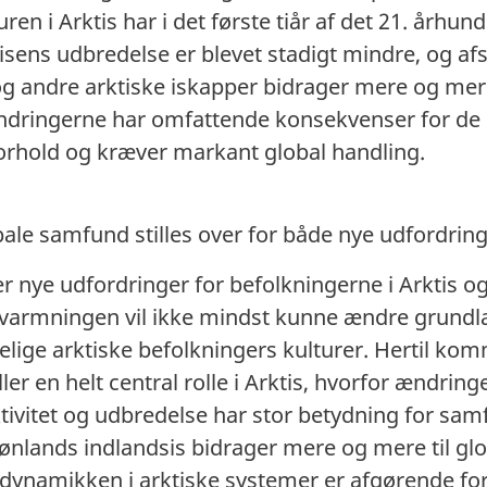
 i Arktis har i det første tiår af det 21. århun
visens udbredelse er blevet stadigt mindre, og af
g andre arktiske iskapper bidrager mere og mere
ndringerne har omfattende konsekvenser for de g
forhold og kræver markant global handling.
bale samfund stilles over for både nye udfordrin
 nye udfordringer for befolkningerne i Arktis o
pvarmningen vil ikke mindst kunne ændre grundl
elige arktiske befolkningers kulturer. Hertil kom
er en helt central rolle i Arktis, hvorfor ændringer
tivitet og udbredelse har stor betydning for s
Grønlands indlandsis bidrager mere og mere til gl
dynamikken i arktiske systemer er afgørende fo