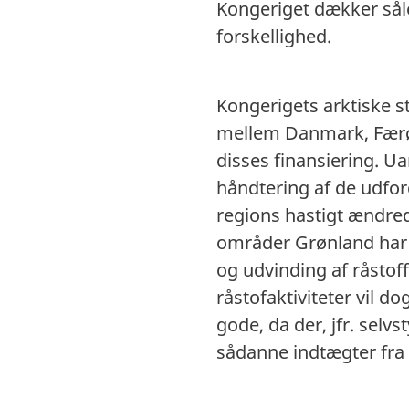
Kongeriget dækker såle
forskellighed.
Kongerigets arktiske s
mellem Danmark, Færø
disses finansiering. U
håndtering af de udfor
regions hastigt ændred
områder Grønland har o
og udvinding af råstof
råstofaktiviteter vil 
gode, da der, jfr. selv
sådanne indtægter fra