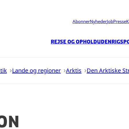
Abonner
Nyheder
Job
Presse
K
Rejse og ophold
Udenrigspo
tik
Lande og regioner
Arktis
Den Arktiske St
on