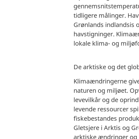
gennemsnitstemperaturen
tidligere målinger. Ha
Grønlands indlandsis o
havstigninger. Klimaæ
lokale klima- og miljø
De arktiske og det glo
Klimaændringerne giver
naturen og miljøet. O
levevilkår og de oprind
levende ressourcer spill
fiskebestandes produk
Gletsjere i Arktis og 
arktiske ændringer og 