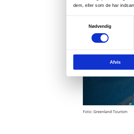
dem, eller som de har indsaml
S
Nødvendig
a
m
t
y
k
Afvis
k
e
v
a
l
g
Foto: Greenland Tourism