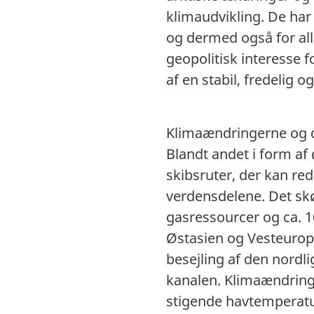
klimaudvikling. De har
og dermed også for all
geopolitisk interesse f
af en stabil, fredelig 
Klimaændringerne og d
Blandt andet i form af
skibsruter, der kan r
verdensdelene. Det skø
gasressourcer og ca. 1
Østasien og Vesteuropa
besejling af den nordl
kanalen. Klimaændringe
stigende havtemperatu