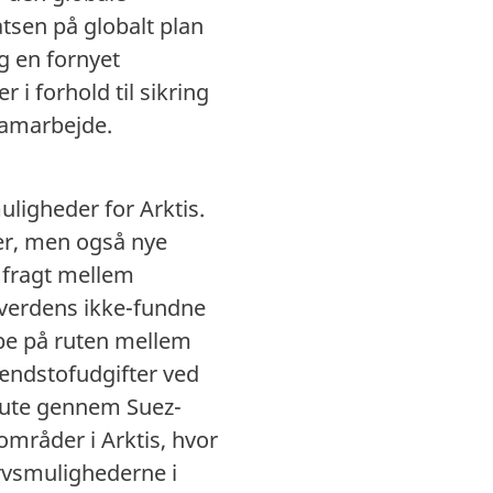
atsen på globalt plan
g en fornyet
 i forhold til sikring
 samarbejde.
ligheder for Arktis.
ler, men også nye
 fragt mellem
 verdens ikke-fundne
ibe på ruten mellem
rændstofudgifter ved
 rute gennem Suez-
områder i Arktis, hvor
rvsmulighederne i