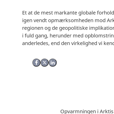
Et at de mest markante globale forhold
igen vendt opmærksomheden mod Arktis,
regionen og de geopolitiske implikation
i fuld gang, herunder med opblomstring
anderledes, end den virkelighed vi kend
Del på Facebook
Del på X (Twitter)
Del på LinkedIn
Opvarmningen i Arktis 