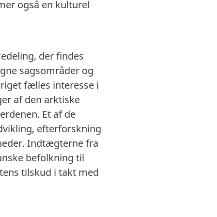
mer også en kulturel
edeling, der findes
tagne sagsområder og
iget fælles interesse i
er af den arktiske
erdenen. Et af de
ikling, efterforskning
heder. Indtægterne fra
nske befolkning til
atens tilskud i takt med