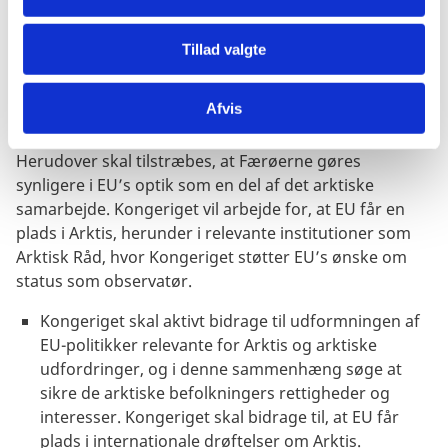
at undgå nye sager, hvor arktiske samfunds
lovgivning, tradition, kultur og behov negligeres, som
f.eks. EU’s forbud mod import af sælprodukter.
Tillad valgte
Det er af særlig betydning at fremme et godt forhold
Afvis
mellem Grønland og EU og udbygge de
samarbejdsrelationer, som består mellem parterne.
Herudover skal tilstræbes, at Færøerne gøres
synligere i EU’s optik som en del af det arktiske
samarbejde. Kongeriget vil arbejde for, at EU får en
plads i Arktis, herunder i relevante institutioner som
Arktisk Råd, hvor Kongeriget støtter EU’s ønske om
status som observatør.
Kongeriget skal aktivt bidrage til udformningen af
EU-politikker relevante for Arktis og arktiske
udfordringer, og i denne sammenhæng søge at
sikre de arktiske befolkningers rettigheder og
interesser. Kongeriget skal bidrage til, at EU får
plads i internationale drøftelser om Arktis.