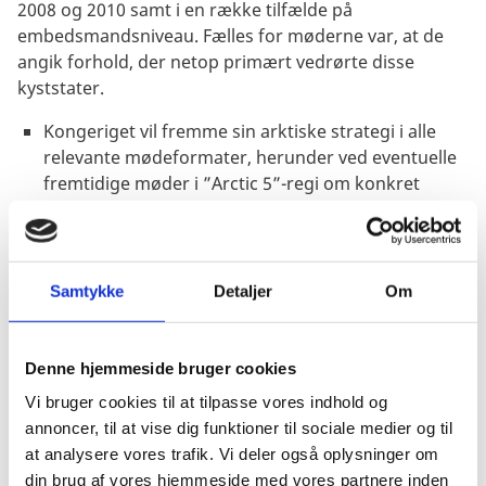
2008 og 2010 samt i en række tilfælde på
embedsmandsniveau. Fælles for møderne var, at de
angik forhold, der netop primært vedrørte disse
kyststater.
Kongeriget vil fremme sin arktiske strategi i alle
relevante mødeformater, herunder ved eventuelle
fremtidige møder i ”Arctic 5”-regi om konkret
håndtering af fælles emner.
Med udgangspunkt i Europakommissionens
meddelelse fra november 2008 vedtog Den
Samtykke
Detaljer
Om
Europæiske Union (EU) i december 2008 og december
2009 rådskonklusioner om Arktis og Europa-
Parlamentet vedtog primo 2011 en betænkning om en
Denne hjemmeside bruger cookies
bæredygtig EU-politik for Arktis. Såvel
Vi bruger cookies til at tilpasse vores indhold og
rådskonklusionerne som betænkningen er udtryk for
annoncer, til at vise dig funktioner til sociale medier og til
den voksende interesse, EU har over for Arktis. Der
at analysere vores trafik. Vi deler også oplysninger om
lægges op til, at EU bør udvikle en samlet arktisk
din brug af vores hjemmeside med vores partnere inden