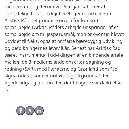
medlemmer og derudover 6 organisationer af
oprindelige folk som ligeberettigede partnere, er
Arktisk Råd det primære organ for konkret
samarbejde i Arktis. Rådets arbejde udspringer af et
samarbejde om miljøspørgsmål, men er over tid blevet
udvidet til f.eks. også at omfatte bæredygtig udvikling
og befolkningernes levevilkår. Senest har Arktisk Råd
været instrumental i udviklingen af en bindende aftale
mellem de 8 medlemslande om efter-søgning og
redning (SAR), med Færøerne og Grønland som ”co-
signatories”, som er nødvendig på grund af den
øgede adgang til områder, der tidligere var dækket af
is.
Del på Facebook
Del på X (Twitter)
Del på LinkedIn