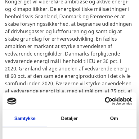
Kongeriget vil videreføre ambitiøse og aktive energi-
og klimapolitikker. De energipolitiske målsætninger i
henholdsvis Grønland, Danmark og Færøerne er at
skabe forsyningssikkerhed, at begrænse udledningen
af drivhusgasser og luftforurening og samtidig at
skabe grundlag for erhvervsudvikling. En fælles
ambition er markant at styrke anvendelsen af
vedvarende energikilder. Danmarks forpligtende
vedvarende energi mål i henhold til EU er 30 pct. i
2020. Grønland vil øge andelen af vedvarende energi
til 60 pct. af den samlede energiproduktion i det civile
samfund inden 2020. Færøerne vil styrke anvendelsen
af vedvarende energi bl.a. med et mål om, at 75 pct. af
el-produktionen skal være baseret på vedvarende
energi i 2020.
Samtykke
Detaljer
Om
Del på Facebook
Del på X (Twitter)
Del på LinkedIn