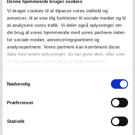
Denne hjemmeside bruger cookies
Vi bruger cookies til at tilpasse vores indhold og
annoncer, til at vise dig funktioner til sociale medier og til
at analysere vores trafik. Vi deler også oplysninger om
Grønland har store naturgivne potentialer for
din brug af vores hjemmeside med vores partnere inden
vedvarende energi, som blandt andet kan anvendes til
for sociale medier, annonceringspartnere og
udvikling af ny industri. Et eksempel herpå er
analysepartnere. Vores partnere kan kombinere disse
projekteringen i samarbejde med det amerikanske
data med andre oplysninger, du har givet dem, eller som
selskab Alcoa af et aluminiumssmelteværk i Maniitsoq,
de har indsamlet fra din brug af deres tjenester.
som vil kunne drives alene af vandkraft. Stadig større
fokus rettes i Grønland imod small-scale løsninger for
vedvarende energi til anvendelse i mindre byer og
S
bygder, hvor der i dag ikke er adgang til vandkraft.
Nødvendig
a
Naalakkersuisut giver støtte til udvikling af
m
vedvarende energiprojekter, herunder
t
Præferencer
mikrovandkraftværker, og sol- og vindenergiprojekter,
y
med sigte på en grøn og uafhængig grønlandsk
k
energiforsyning. Også anvendelse af vedvarende
k
Statistik
energi i transportsektoren undersøges. Udviklingen af
e
vedvarende energikilder er et centralt emne i