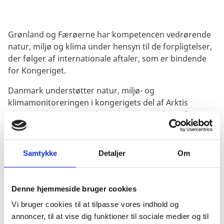
Grønland og Færøerne har kompetencen vedrørende
natur, miljø og klima under hensyn til de forpligtelser,
der følger af internationale aftaler, som er bindende
for Kongeriget.
Danmark understøtter natur, miljø- og
klimamonitoreringen i kongerigets del af Arktis
økonomisk gennem Miljøministeriets ordning for
miljøstøtte til Arktis samt Klima-, Energi-,
Forsyningsministeriets ordning for klimastøtte til
Arktis.
Samtykke
Detaljer
Om
Internt i rigsfællesskabet er der et tæt samarbejde om
det internationale samarbejde om monitering og
Denne hjemmeside bruger cookies
vurdering af natur, miljø- og klimaforhold, som er så
Vi bruger cookies til at tilpasse vores indhold og
vigtige for Arktis og for verden som helhed.
annoncer, til at vise dig funktioner til sociale medier og til