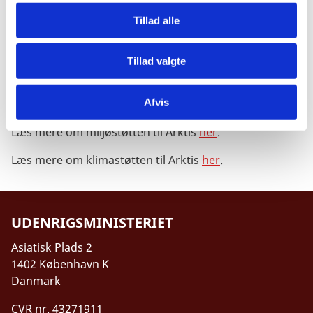
moniteringsarbejder, som er basis for de arktiske
landes bidrag til globale natur-, miljø- og klimaaftaler.
Tillad alle
Det drejer sig konkret om f.eks. den nyeste viden om
miljøgifte til Stockholmkonventionen, viden om de
Tillad valgte
arktiske økosystemer til Biodiversitetskonventionen
og viden om klimaændringerne i Arktis til
Afvis
Klimakonventionen.
Læs mere om miljøstøtten til Arktis
her
.
Læs mere om klimastøtten til Arktis
her
.
UDENRIGSMINISTERIET
Asiatisk Plads 2
1402 København K
Danmark
CVR nr. 43271911