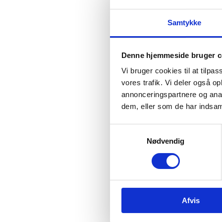
København-erklæring
Samtykke
Bonn-erklæringen
Denne hjemmeside bruger c
Vi bruger cookies til at tilpas
vores trafik. Vi deler også 
Øvrige tekster
annonceringspartnere og anal
dem, eller som de har indsaml
Københavns-notatet
S
Kiel-erklæringen
Nødvendig
a
Fælles dansk-tysk-erkl
m
t
Fælles ministererklæri
y
k
april 2015
Afvis
k
e
Dansk-tysk venskabser