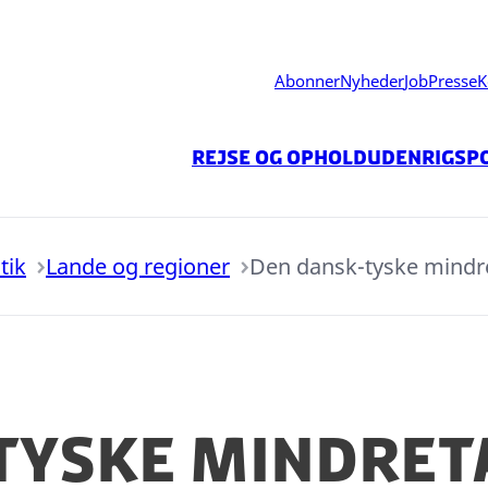
Abonner
Nyheder
Job
Presse
K
Rejse og ophold
Udenrigspo
tik
Lande og regioner
Den dansk-tyske mindr
tyske mindret