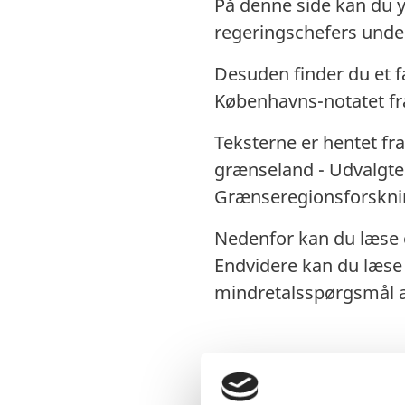
På denne side kan du 
regeringschefers under
Desuden finder du et f
Københavns-notatet fr
Teksterne er hentet fr
grænseland - Udvalgte 
Grænseregionsforsknin
Nedenfor kan du læse 
Endvidere kan du læse
mindretalsspørgsmål a
Erklæringerne