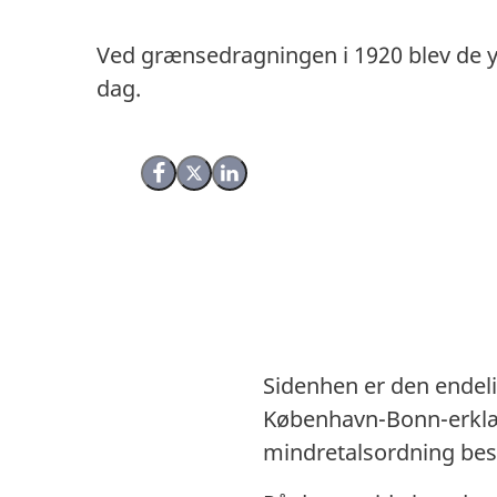
Ved grænsedragningen i 1920 blev de y
dag.
Del på Facebook
Del på X (Twitter)
Del på LinkedIn
Sidenhen er den endel
København-Bonn-erklær
mindretalsordning be