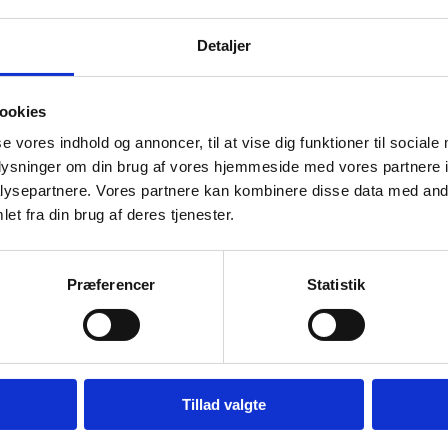
en
Detaljer
ookies
se vores indhold og annoncer, til at vise dig funktioner til sociale
oplysninger om din brug af vores hjemmeside med vores partnere i
ysepartnere. Vores partnere kan kombinere disse data med andr
et fra din brug af deres tjenester.
Præferencer
Statistik
æring af 29. marts 2005
ng om vækst og erhvervsudvikling i det dansk-ty
Tillad valgte
klæring af 16. marts 2021