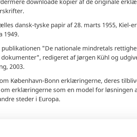
ydermere downloade kopier af de originale erklæ
skrifter.
ælles dansk-tyske papir af 28. marts 1955, Kiel-
a 1949.
a publikationen "De nationale mindretals rettighe
dokumenter", redigeret af Jørgen Kühl og udgivet
g, 2003.
om København-Bonn erklæringerne, deres tilblive
 om erklæringerne som en model for løsningen 
ndre steder i Europa.