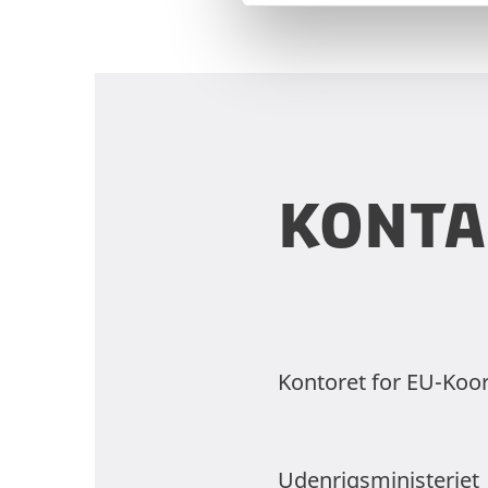
v
a
l
g
Konta
Kontoret for EU-Koo
Udenrigsministeriet