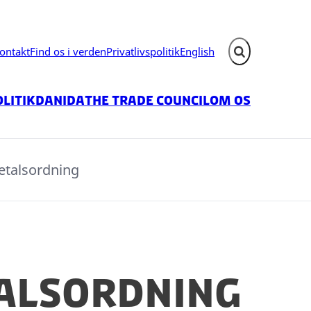
ontakt
Find os i verden
Privatlivspolitik
English
Fold søgefelt ud
litik
Danida
The Trade Council
Om os
etalsordning
alsordning