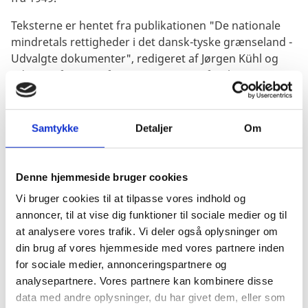
Teksterne er hentet fra publikationen "De nationale
mindretals rettigheder i det dansk-tyske grænseland -
Udvalgte dokumenter", redigeret af Jørgen Kühl og
udgivet af Institut for Grænseregionsforskning, 2003.
Nedenfor kan du læse om København-Bonn
erklæringerne, deres tilblivelse og deres indhold.
Samtykke
Detaljer
Om
Endvidere kan du læse om erklæringerne som en
model for løsningen af mindretalsspørgsmål andre
steder i Europa.
Denne hjemmeside bruger cookies
Vi bruger cookies til at tilpasse vores indhold og
annoncer, til at vise dig funktioner til sociale medier og til
at analysere vores trafik. Vi deler også oplysninger om
Erklæringerne
din brug af vores hjemmeside med vores partnere inden
København-erklæringen
for sociale medier, annonceringspartnere og
analysepartnere. Vores partnere kan kombinere disse
Bonn-erklæringen
data med andre oplysninger, du har givet dem, eller som