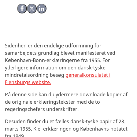
Del på Facebook
Del på X (Twitter)
Del på LinkedIn
Sidenhen er den endelige udformning for
samarbejdets grundlag blevet manifesteret ved
København-Bonn-erklæringerne fra 1955. For
yderligere information om den dansk-tyske
mindretalsordning besøg
generalkonsulatet i
Flensburgs website
.
På denne side kan du ydermere downloade kopier af
de originale erklæringstekster med de to
regeringschefers underskrifter.
Desuden finder du et fælles dansk-tyske papir af 28.
marts 1955, Kiel-erklæringen og Københavns-notatet
fra 1949.