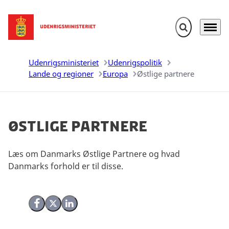
Fold søgefelt u
Menu
Gå til forsiden
Udenrigsministeriet
Udenrigspolitik
Lande og regioner
Europa
Østlige partnere
Østlige partnere
Læs om Danmarks Østlige Partnere og hvad
Danmarks forhold er til disse.
Del på Facebook
Del på X (Twitter)
Del på LinkedIn