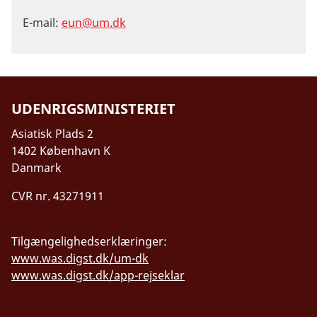
E-mail:
eun@um.dk
UDENRIGSMINISTERIET
Asiatisk Plads 2
1402 København K
Danmark
CVR nr. 43271911
Tilgængelighedserklæringer:
www.was.digst.dk/um-dk
www.was.digst.dk/app-rejseklar