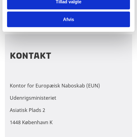
Tillad valgte
enkeltpersoner, økonomiske sanktioner rettet mod
udvalgte virksomheder, og våbenembargo. På den
Afvis
anden side yder EU aktivt støtte til civilsamfundet.
Kontakt
Kontor for Europæisk Naboskab (EUN)
Udenrigsministeriet
Asiatisk Plads 2
1448 København K