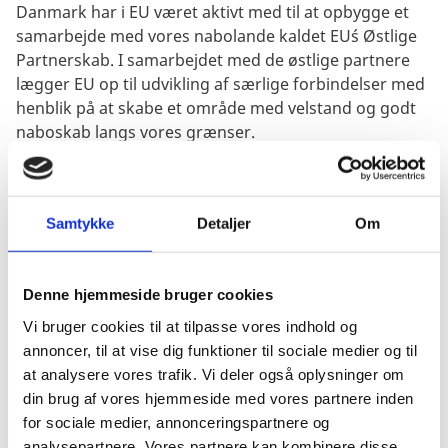
Danmark har i EU været aktivt med til at opbygge et
samarbejde med vores nabolande kaldet EU´s Østlige
Partnerskab. I samarbejdet med de østlige partnere
lægger EU op til udvikling af særlige forbindelser med
henblik på at skabe et område med velstand og godt
naboskab langs vores grænser.
Samarbejdet bygger på gensidig ansvarlighed og
princippet om, at flere reformer giver flere midler. Fra
dansk side lægges vægt på dette princip, der betyder,
Samtykke
Detaljer
Om
at de nabolande, der har vilje og evne til at arbejde for
at skabe et demokratisk samfund og gennemføre
reformer også vil modtage mere økonomisk og
Denne hjemmeside bruger cookies
teknisk støtte.
Vi bruger cookies til at tilpasse vores indhold og
annoncer, til at vise dig funktioner til sociale medier og til
Helt centralt i samarbejdet er EU-aftaler om politisk
at analysere vores trafik. Vi deler også oplysninger om
associering og omfattende frihandelsaftaler med de
din brug af vores hjemmeside med vores partnere inden
lande, der kan og vil indgå i et dybere engagement og
for sociale medier, annonceringspartnere og
gradvis integration i EU's økonomi. Det gælder særligt
analysepartnere. Vores partnere kan kombinere disse