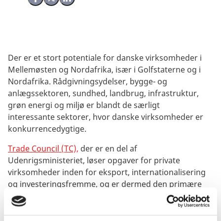
Del på Facebook
Del på X (Twitter)
Del på LinkedIn
Der er et stort potentiale for danske virksomheder i
Mellemøsten og Nordafrika, især i Golfstaterne og i
Nordafrika. Rådgivningsydelser, bygge- og
anlægssektoren, sundhed, landbrug, infrastruktur,
grøn energi og miljø er blandt de særligt
interessante sektorer, hvor danske virksomheder er
konkurrencedygtige.
Trade Council (TC),
der er en del af
Udenrigsministeriet, løser opgaver for private
virksomheder inden for eksport, internationalisering
og investeringsfremme, og er dermed den primære
indgang for danske virksomheder, som ønsker
assistance til at gøre forretning i regionen. TC tilbyder
en række ydelser lige fra markedsanalyser over