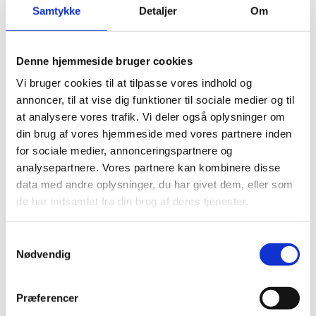
Samtykke
Detaljer
Om
partnersøgning og mødeprogrammer til rådgivning i
forbindelse med virksomhedsregistrering, og tilpasser
rådgivningen i henhold til den enkelte virksomheds
Denne hjemmeside bruger cookies
ønsker. Målet er at sikre, at Danmark fortsat får
maksimalt udbytte af de spændende muligheder i
Vi bruger cookies til at tilpasse vores indhold og
Mellemøsten og Nordafrika.
annoncer, til at vise dig funktioner til sociale medier og til
at analysere vores trafik. Vi deler også oplysninger om
Du er også velkommen til at kontakte TC's afdelinger
din brug af vores hjemmeside med vores partnere inden
for handels- og eksportfremme på ambassaderne i
for sociale medier, annonceringspartnere og
Mellemøsten og Nordafrika. Klik på det land, som du
analysepartnere. Vores partnere kan kombinere disse
er interesseret i at høre nærmere om:
data med andre oplysninger, du har givet dem, eller som
de har indsamlet fra din brug af deres tjenester.
S
Mellemøsten
:
Nødvendig
a
m
Libanon (dækker også Jordan og Syrien)
,
De Forenede
t
Arabiske Emirater (dækker også Qatar og
Præferencer
y
Irak)
,
Israel
,
Palæstina
,