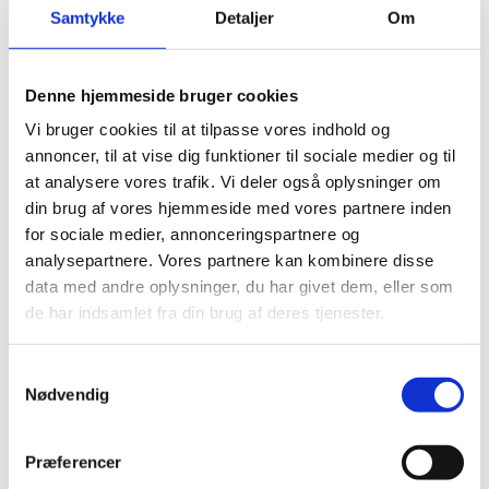
Samtykke
Detaljer
Om
regionen, hvor to tredjedele af befolkningen er under
30 år. I nogle lande er en ud af tre unge arbejdsløse.
Den nye fase af DAPP fokuserer på at sikre et bedre liv
Denne hjemmeside bruger cookies
for unge ved at styrke jobskabelse, basale rettigheder
og civilt engegement.
Vi bruger cookies til at tilpasse vores indhold og
annoncer, til at vise dig funktioner til sociale medier og til
at analysere vores trafik. Vi deler også oplysninger om
Otte indsatsområder
din brug af vores hjemmeside med vores partnere inden
for sociale medier, annonceringspartnere og
Den nye DAPP-fase består af otte indsatsområder, der
analysepartnere. Vores partnere kan kombinere disse
falder ind under to søjler:
data med andre oplysninger, du har givet dem, eller som
Menneskerettigheder og inklusion:
de har indsamlet fra din brug af deres tjenester.
Styrkelse af menneskerettigheder
S
Ligestilling mellem køn
Nødvendig
a
Frie og mangfoldige medier
m
Forebyggelse af vold og tortur
t
Præferencer
y